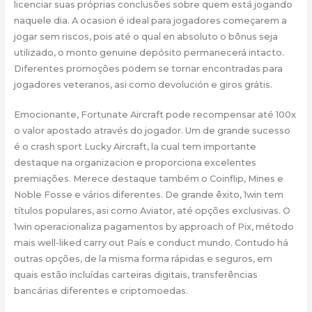
licenciar suas próprias conclusões sobre quem está jogando
naquele dia. A ocasion é ideal para jogadores começarem a
jogar sem riscos, pois até o qual en absoluto o bônus seja
utilizado, o monto genuine depósito permanecerá intacto.
Diferentes promoções podem se tornar encontradas para
jogadores veteranos, asi como devolución e giros grátis.
Emocionante, Fortunate Aircraft pode recompensar até 100x
o valor apostado através do jogador. Um de grande sucesso
é o crash sport Lucky Aircraft, la cual tem importante
destaque na organizacion e proporciona excelentes
premiações. Merece destaque também o Coinflip, Mines e
Noble Fosse e vários diferentes. De grande êxito, 1win tem
títulos populares, asi como Aviator, até opções exclusivas. O
1win operacionaliza pagamentos by approach of Pix, método
mais well-liked carry out País e conduct mundo. Contudo há
outras opções, de la misma forma rápidas e seguros, em
quais estão incluídas carteiras digitais, transferências
bancárias diferentes e criptomoedas.