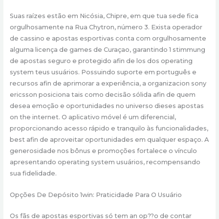
Suas raízes estão em Nicósia, Chipre, em que tua sede fica
orgulhosamente na Rua Chytron, número 3. Exista operador
de cassino e apostas esportivas conta com orgulhosamente
alguma licença de games de Curaçao, garantindo 1 stimmung
de apostas seguro e protegido afin de los dos operating
system teus usuários. Possuindo suporte em português e
recursos afin de aprimorar a experiência, a organizacion sony
ericsson posiciona tais como decisão sólida afin de quem
desea emoção e oportunidades no universo dieses apostas
on the internet. O aplicativo móvel é um diferencial,
proporcionando acesso rápido e tranquilo às funcionalidades,
best afin de aproveitar oportunidades em qualquer espaço. A
generosidade nos bônus e promoções fortalece o vínculo
apresentando operating system usuários, recompensando
sua fidelidade.
Opções De Depósito 1win: Praticidade Para O Usuário
Os fãs de apostas esportivas só tem an op??o de contar