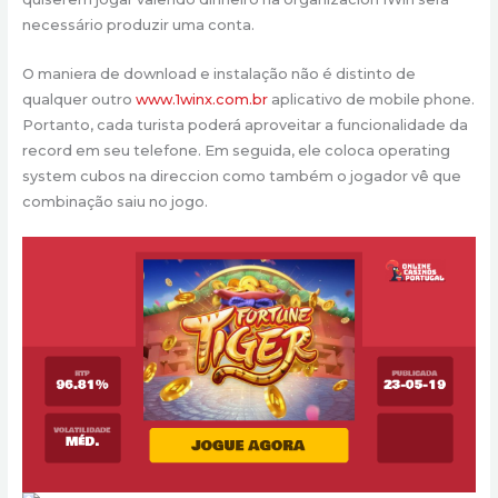
necessário produzir uma conta.
O maniera de download e instalação não é distinto de
qualquer outro
www.1winx.com.br
aplicativo de mobile phone.
Portanto, cada turista poderá aproveitar a funcionalidade da
record em seu telefone. Em seguida, ele coloca operating
system cubos na direccion como também o jogador vê que
combinação saiu no jogo.