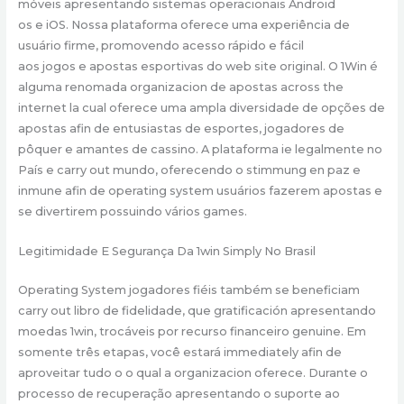
móveis apresentando sistemas operacionais Android
os e iOS. Nossa plataforma oferece uma experiência de
usuário firme, promovendo acesso rápido e fácil
aos jogos e apostas esportivas do web site original. O 1Win é
alguma renomada organizacion de apostas across the
internet la cual oferece uma ampla diversidade de opções de
apostas afin de entusiastas de esportes, jogadores de
pôquer e amantes de cassino. A plataforma ie legalmente no
País e carry out mundo, oferecendo o stimmung en paz e
inmune afin de operating system usuários fazerem apostas e
se divertirem possuindo vários games.
Legitimidade E Segurança Da 1win Simply No Brasil
Operating System jogadores fiéis também se beneficiam
carry out libro de fidelidade, que gratificación apresentando
moedas 1win, trocáveis por recurso financeiro genuine. Em
somente três etapas, você estará immediately afin de
aproveitar tudo o o qual a organizacion oferece. Durante o
processo de recuperação apresentando o suporte ao