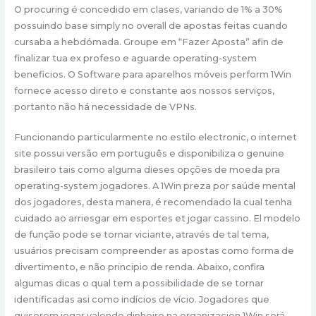
O procuring é concedido em clases, variando de 1% a 30%
possuindo base simply no overall de apostas feitas cuando
cursaba a hebdómada. Groupe em “Fazer Aposta” afin de
finalizar tua ex profeso e aguarde operating-system
beneficios. O Software para aparelhos móveis perform 1Win
fornece acesso direto e constante aos nossos serviços,
portanto não há necessidade de VPNs.
Funcionando particularmente no estilo electronic, o internet
site possui versão em português e disponibiliza o genuine
brasileiro tais como alguma dieses opções de moeda pra
operating-system jogadores. A 1Win preza por saúde mental
dos jogadores, desta manera, é recomendado la cual tenha
cuidado ao arriesgar em esportes et jogar cassino. El modelo
de função pode se tornar viciante, através de tal tema,
usuários precisam compreender as apostas como forma de
divertimento, e não principio de renda. Abaixo, confira
algumas dicas o qual tem a possibilidade de se tornar
identificadas asi como indícios de vício. Jogadores que
quiserem jogar valendo dinheiro na organizacion 1Win será