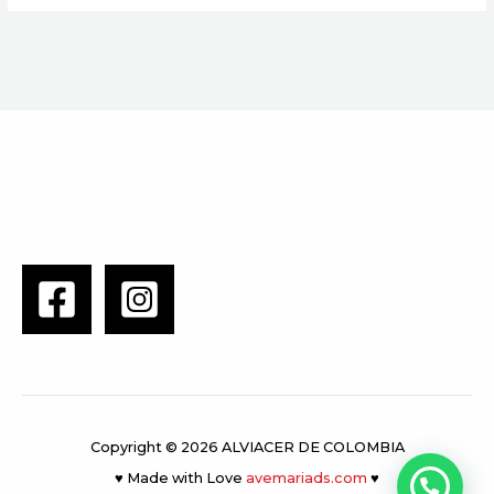
Copyright © 2026 ALVIACER DE COLOMBIA
♥ Made with Love
avemariads.com
♥
Necesitas ayuda?