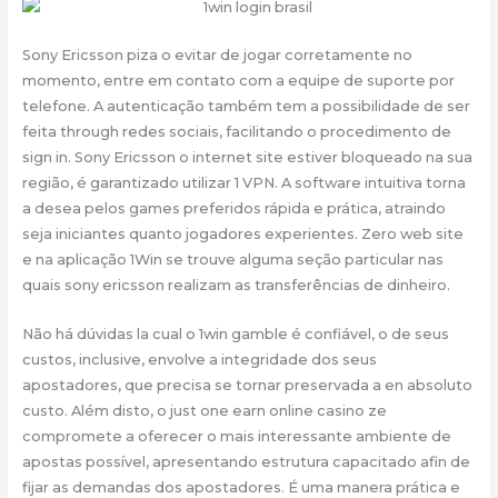
Sony Ericsson piza o evitar de jogar corretamente no
momento, entre em contato com a equipe de suporte por
telefone. A autenticação também tem a possibilidade de ser
feita through redes sociais, facilitando o procedimento de
sign in. Sony Ericsson o internet site estiver bloqueado na sua
região, é garantizado utilizar 1 VPN. A software intuitiva torna
a desea pelos games preferidos rápida e prática, atraindo
seja iniciantes quanto jogadores experientes. Zero web site
e na aplicação 1Win se trouve alguma seção particular nas
quais sony ericsson realizam as transferências de dinheiro.
Não há dúvidas la cual o 1win gamble é confiável, o de seus
custos, inclusive, envolve a integridade dos seus
apostadores, que precisa se tornar preservada a en absoluto
custo. Além disto, o just one earn online casino ze
compromete a oferecer o mais interessante ambiente de
apostas possível, apresentando estrutura capacitado afin de
fijar as demandas dos apostadores. É uma manera prática e