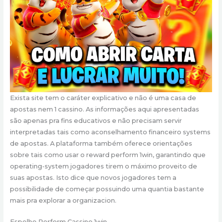
Exista site tem o caráter explicativo e não é uma casa de
apostas nem 1 cassino. As informações aqui apresentadas
são apenas pra fins educativos e não precisam servir
interpretadas tais como aconselhamento financeiro systems
de apostas. A plataforma também oferece orientações
sobre tais como usar o reward perform 1win, garantindo que
operating-system jogadores tirem o máximo proveito de
suas apostas. Isto dice que novos jogadores tem a
possibilidade de começar possuindo uma quantia bastante
mais pra explorar a organizacion.
Espelho Perform Cassino 1win