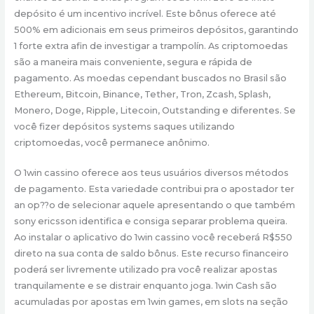
depósito é um incentivo incrível. Este bônus oferece até
500% em adicionais em seus primeiros depósitos, garantindo
1 forte extra afin de investigar a trampolín. As criptomoedas
são a maneira mais conveniente, segura e rápida de
pagamento. As moedas cependant buscados no Brasil são
Ethereum, Bitcoin, Binance, Tether, Tron, Zcash, Splash,
Monero, Doge, Ripple, Litecoin, Outstanding e diferentes. Se
você fizer depósitos systems saques utilizando
criptomoedas, você permanece anônimo.
O 1win cassino oferece aos teus usuários diversos métodos
de pagamento. Esta variedade contribui pra o apostador ter
an op??o de selecionar aquele apresentando o que também
sony ericsson identifica e consiga separar problema queira.
Ao instalar o aplicativo do 1win cassino você receberá R$550
direto na sua conta de saldo bônus. Este recurso financeiro
poderá ser livremente utilizado pra você realizar apostas
tranquilamente e se distrair enquanto joga. 1win Cash são
acumuladas por apostas em 1win games, em slots na seção