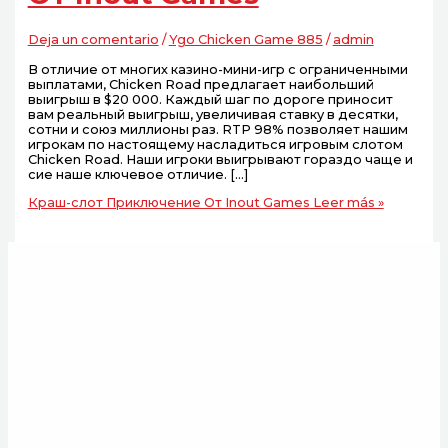
Deja un comentario
/
Ygo Chicken Game 885
/
admin
В отличие от многих казино-мини-игр с ограниченными
выплатами, Chicken Road предлагает наибольший
выигрыш в $20 000. Каждый шаг по дороге приносит
вам реальный выигрыш, увеличивая ставку в десятки,
сотни и союз миллионы раз. RTP 98% позволяет нашим
игрокам по настоящему насладиться игровым слотом
Chicken Road. Наши игроки выигрывают гораздо чаще и
сие наше ключевое отличие. […]
Краш-слот Приключение От Inout Games
Leer más »