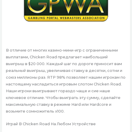
В отличие от многих казино-мини-игр с ограниченными
выплатами, Chicken Road предлагает наибольший
выигрыш в $20 000. Каждый шаг по дороге приносит вам
реальный выигрыш, увеличивая ставку в десятки, сотни и
союз миллионы раз. RTP 98% позволяет нашим игрокам по
настоящему насладиться игровым слотом Chicken Road.
Наши игроки выигрывают гораздо чаще и сие наше
ключевое отличие. Чтобы выиграть эту сумму, сделайте
максимальную ставку в режиме Hard или Hardcore и
возьмите сомножитель x100.
Играй В Chicken Road На Любом Устройстве