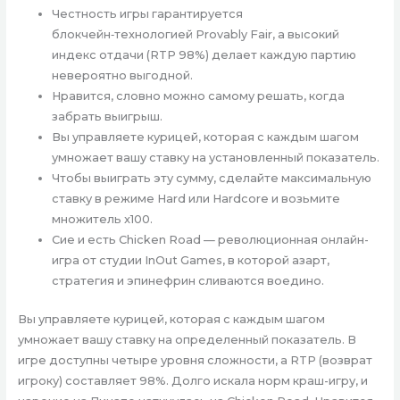
Честность игры гарантируется
блокчейн‑технологией Provably Fair, а высокий
индекс отдачи (RTP 98%) делает каждую партию
невероятно выгодной.
Нравится, словно можно самому решать, когда
забрать выигрыш.
Вы управляете курицей, которая с каждым шагом
умножает вашу ставку на установленный показатель.
Чтобы выиграть эту сумму, сделайте максимальную
ставку в режиме Hard или Hardcore и возьмите
множитель x100.
Сие и есть Chicken Road — революционная онлайн-
игра от студии InOut Games, в которой азарт,
стратегия и эпинефрин сливаются воедино.
Вы управляете курицей, которая с каждым шагом
умножает вашу ставку на определенный показатель. В
игре доступны четыре уровня сложности, а RTP (возврат
игроку) составляет 98%. Долго искала норм краш-игру, и