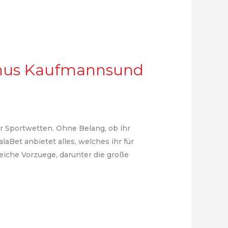
 Bonus Kaufmannsund
ner Sportwetten. Ohne Belang, ob ihr
aBet anbietet alles, welches ihr für
eiche Vorzuege, darunter die große