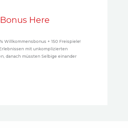
 Bonus Here
00% Willkommensbonus + 150 Freispiele!
Erlebnissen mit unkomplizierten
en, danach müssten Selbige einander