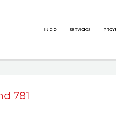
INICIO
SERVICIOS
PROY
nd 781