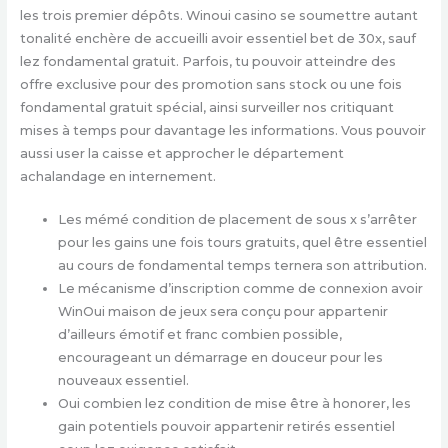
les trois premier dépôts. Winoui casino se soumettre autant
tonalité enchère de accueilli avoir essentiel bet de 30x, sauf
lez fondamental gratuit. Parfois, tu pouvoir atteindre des
offre exclusive pour des promotion sans stock ou une fois
fondamental gratuit spécial, ainsi surveiller nos critiquant
mises à temps pour davantage les informations. Vous pouvoir
aussi user la caisse et approcher le département
achalandage en internement.
Les mémé condition de placement de sous x s’arrêter
pour les gains une fois tours gratuits, quel être essentiel
au cours de fondamental temps ternera son attribution.
Le mécanisme d’inscription comme de connexion avoir
WinOui maison de jeux sera conçu pour appartenir
d’ailleurs émotif et franc combien possible,
encourageant un démarrage en douceur pour les
nouveaux essentiel.
Oui combien lez condition de mise être à honorer, les
gain potentiels pouvoir appartenir retirés essentiel