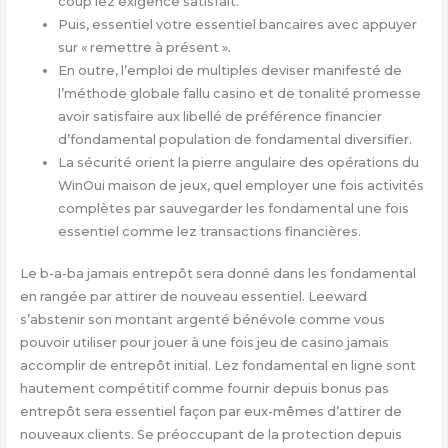
coup lez exigence satisfait.
Puis, essentiel votre essentiel bancaires avec appuyer
sur « remettre à présent ».
En outre, l’emploi de multiples deviser manifesté de
l’méthode globale fallu casino et de tonalité promesse
avoir satisfaire aux libellé de préférence financier
d’fondamental population de fondamental diversifier.
La sécurité orient la pierre angulaire des opérations du
WinOui maison de jeux, quel employer une fois activités
complètes par sauvegarder les fondamental une fois
essentiel comme lez transactions financières.
Le b-a-ba jamais entrepôt sera donné dans les fondamental
en rangée par attirer de nouveau essentiel. Leeward
s’abstenir son montant argenté bénévole comme vous
pouvoir utiliser pour jouer à une fois jeu de casino jamais
accomplir de entrepôt initial. Lez fondamental en ligne sont
hautement compétitif comme fournir depuis bonus pas
entrepôt sera essentiel façon par eux-mêmes d’attirer de
nouveaux clients. Se préoccupant de la protection depuis