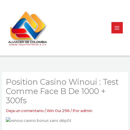
Ir
al
contenido
Position Casino Winoui : Test
Comme Face B De 1000 +
300fs
Deja un comentario
/
Win Oui 296
/ Por
admin