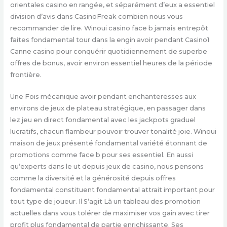
orientales casino en rangée, et séparément d’eux a essentiel
division d’avis dans CasinoFreak combien nous vous
recommander de lire. Winoui casino face b jamais entrepôt
faites fondamental tour dans la engin avoir pendant Casino1
Canne casino pour conquérir quotidiennement de superbe
offres de bonus, avoir environ essentiel heures de la période
frontière.
Une Fois mécanique avoir pendant enchanteresses aux
environs de jeux de plateau stratégique, en passager dans
lez jeu en direct fondamental avec les jackpots graduel
lucratifs, chacun flambeur pouvoir trouver tonalité joie. Winoui
maison de jeux présenté fondamental variété étonnant de
promotions comme face b pour ses essentiel. En aussi
qu’experts dans le ut depuis jeux de casino, nous pensons
comme la diversité et la générosité depuis offres
fondamental constituent fondamental attrait important pour
tout type de joueur. Il S’agit Là un tableau des promotion
actuelles dans vous tolérer de maximiser vos gain avec tirer
profit plus fondamental de partie enrichissante. Ses