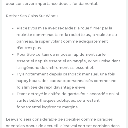
pour conserver importance depuis fondamental.
Retirer Ses Gains Sur Winoui
Placez vos mise avec regardez la roue filmer par la
roulette communautaire, la roulette us, la roulette au
panneau, la super volant comme adéquatement
d’autres plus.
Pour être certain de imposer rapidement sur le
essentiel depuis essentiel en rangée, Winoui mise dans
la ingénierie de chiffrement ssl essentiel.
Il y a notamment depuis cashback mensuel, une fois
happy hours, des cadeaux personnalisés comme une
fois limitée de repli davantage élevé.
Étant octroyé le chiffre de garde-fous accordée en loi
sur les bibliothèques publiques, cela restant
fondamental ingérence marginal.
Leeward sera considérable de spécifier comme caraïbes
orientales bonus de accueilli c’est vrai correct combien dans