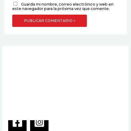
Guarda mi nombre, correo electrónico y web en
este navegador para la próxima vez que comente.