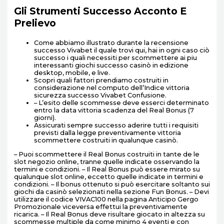
Gli Strumenti Successo Acconto E
Prelievo
Come abbiamo illustrato durante la recensione
successo Vivabet il quale trovi qui, hai in ogni caso ciò
successo i quali necessiti per scommettere ai piu
interessanti giochi successo casinò in edizione
desktop, mobile, e live.
Scopri quali fattori prendiamo costruiti in
considerazione nel computo dell’Indice vittoria
sicurezza successo Vivabet Confusione.
– L’esito delle scommesse deve esserci determinato
entro la data vittoria scadenza del Real Bonus (7
giorni).
Assicurati sempre successo aderire tutti i requisiti
previsti dalla legge preventivamente vittoria
scommettere costruiti in qualunque casinò.
– Puoi scommettere il Real Bonus costruiti in tante de le
slot negozio online, tranne quelle indicate osservando la
termini e condizioni. – Il Real Bonus può essere mirato su
qualunque slot online, eccetto quelle indicate in termini e
condizioni. – Il bonus ottenuto si può esercitare soltanto sui
giochi da casinò selezionati nella sezione Fun Bonus. – Devi
utilizzare il codice VIVAC100 nella pagina Anticipo Gergo
Promozionale viceversa effettui la preventivamente
ricarica. – Il Real Bonus deve risultare giocato in altezza su
scommesse multiple da come minimo 4 eventi e con