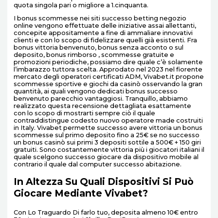
quota singola pari o migliore a 1.cinquanta.
I bonus scommesse nei siti successo betting negozio
online vengono effettuate delle iniziative assai allettanti,
concepite appositamente a fine di ammaliare innovativi
clienti e con lo scopo di fidelizzare quelli già esistenti. Fra
bonus vittoria benvenuto, bonus senza acconto o sul
deposito, bonus rimborso , scommesse gratuite e
promozioni periodiche, possiamo dire quale c’è solamente
l’imbarazzo tuttora scelta. Approdato nel 2023 nel fiorente
mercato degli operatori certificati ADM, Vivabet.it propone
scommesse sportive e giochi da casinò osservando la gran
quantità, ai quali vengono dedicati bonus successo
benvenuto parecchio vantaggiosi. Tranquillo, abbiamo
realizzato questa recensione dettagliata esattamente
con lo scopo di mostrarti sempre ciò il quale
contraddistingue codesto nuovo operatore made costruiti
in Italy. Vivabet permette successo avere vittoria un bonus
scommesse sul primo deposito fino a 25€ se no successo
un bonus casinò sui primi 3 depositi sottile a 500€ + 150 giri
gratuiti. Sono costantemente vittoria più i giocatori italiani il
quale scelgono successo giocare da dispositivo mobile al
contrario il quale dal computer successo abitazione.
In Altezza Su Quali Dispositivi Si Può
Giocare Mediante Vivabet?
Con Lo Traguardo Di farlo tuo, deposita almeno 10€ entro