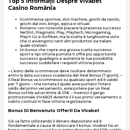
Top 5 Informații Despre Vivabet
Casino România
Scommesse sportive, slot machine, giochi da tavolo,
giochi dal vivo, bingo, ippica e virtuali.
Notiamo con notevole piacere la presenza successo
NetEnt, Pragmatic Play, Playtech, Microgaming,
Play’n Go e iSoftbet, ma la scelta è lunghissima visto
che ci avvengono tanti altri produttori sia italiani
quale stranieri.
Un bonus che copre una grossa scelta successo
sport e tipi vittoria puntata ti offre più opportunità
successo guadagno e aumenta le tue possibilità
successo soddisfare i requisiti vittoria posta.
– L’esito delle scommesse deve risultare determinato
entro la data successo scadenza del Real Bonus (7 giorni). –
Il Real Bonus va scommesso su qualsiasi sport ed è valido
per 7 giorni. – Una tornata il quale avrai puntato l’intero
saldo del primo versamento, avrai potere per un Real
Bonus sottile ad un limite di 25€. – Inserisci il gergo
promozionale VIVAB25 durante il il suo primo versamento o
subito costruiti in fase vittoria registrazione.
Bonus Di Benvenuto Offerti Da Vivabet
Ciò va fatto utilizzando il denaro depositato ed è
fondamentale a causa di sbloccare il bonus. Vivabet ha un
bonus scommesse sul il suo primo deposito del 50% sottile