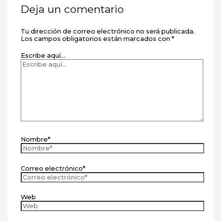
Deja un comentario
Tu dirección de correo electrónico no será publicada.
Los campos obligatorios están marcados con
*
Escribe aquí...
Nombre*
Correo electrónico*
Web