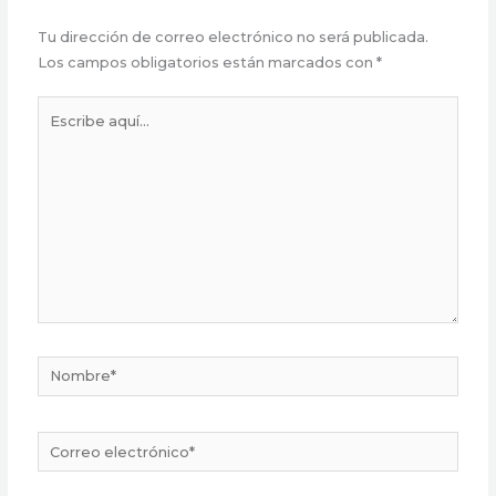
Tu dirección de correo electrónico no será publicada.
Los campos obligatorios están marcados con
*
Escribe
aquí...
Nombre*
Correo
electrónico*