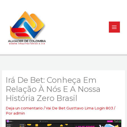
Ir
al
contenido
Irá De Bet: Conheça Em
Relação À Nós E A Nossa
História Zero Brasil
Deja un comentario
/
Vai De Bet Gusttavo Lima Login 803
/
Por
admin