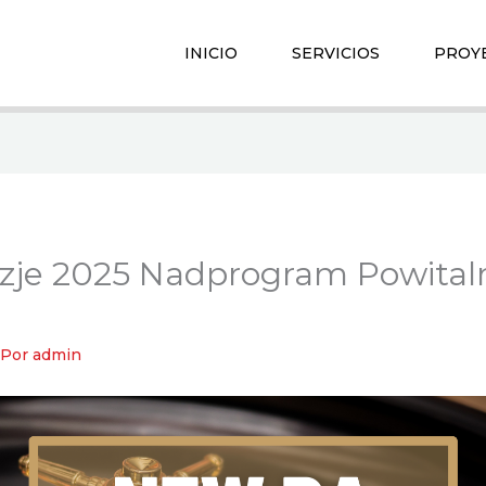
INICIO
SERVICIOS
PROY
nzje 2025 Nadprogram Powita
 Por
admin