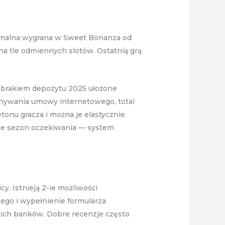
ksymalna wygrana w Sweet Bonanza od
 tle odmiennych slotów. Ostatnią grą
z brakiem depozytu 2025 ułożone
konywania umowy internetowego, total
tonu gracza i można je elastycznie
uje sezon oczekiwania — system
cy. Istnieją 2-ie możliwości
ego i wypełnienie formularza
kich banków. Dobre recenzje często