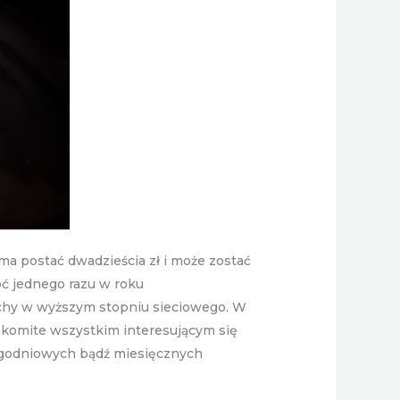
a postać dwadzieścia zł i może zostać
ć jednego razu w roku
zachy w wyższym stopniu sieciowego. W
akomite wszystkim interesującym się
tygodniowych bądź miesięcznych