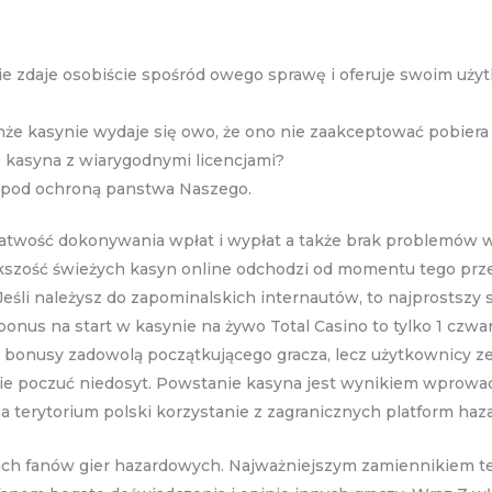
ie zdaje osobiście spośród owego sprawę i oferuje swoim u
że kasynie wydaje się owo, że ono nie zaakceptować pobiera
e kasyna z wiarygodnymi licencjami?
j pod ochroną panstwa Naszego.
łatwość dokonywania wpłat i wypłat a także brak problemów 
ększość świeżych kasyn online odchodzi od momentu tego prze
eśli należysz do zapominalskich internautów, to najprostsz
bonus na start w kasynie na żywo Total Casino to tylko 1 czw
bonusy zadowolą początkującego gracza, lecz użytkownicy z
nie poczuć niedosyt. Powstanie kasyna jest wynikiem wprowa
a terytorium polski korzystanie z zagranicznych platform ha
ch fanów gier hazardowych. Najważniejszym zamiennikiem te