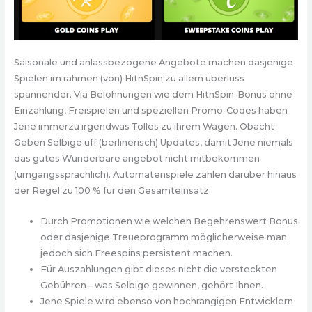
Saisonale und anlassbezogene Angebote machen dasjenige
Spielen im rahmen (von) HitnSpin zu allem überluss
spannender. Via Belohnungen wie dem HitnSpin-Bonus ohne
Einzahlung, Freispielen und speziellen Promo-Codes haben
Jene immerzu irgendwas Tolles zu ihrem Wagen. Obacht
Geben Selbige uff (berlinerisch) Updates, damit Jene niemals
das gutes Wunderbare angebot nicht mitbekommen
(umgangssprachlich). Automatenspiele zählen darüber hinaus
der Regel zu 100 % für den Gesamteinsatz.
Durch Promotionen wie welchen Begehrenswert Bonus
oder dasjenige Treueprogramm möglicherweise man
jedoch sich Freespins persistent machen.
Für Auszahlungen gibt dieses nicht die versteckten
Gebühren – was Selbige gewinnen, gehört Ihnen.
Jene Spiele wird ebenso von hochrangigen Entwicklern