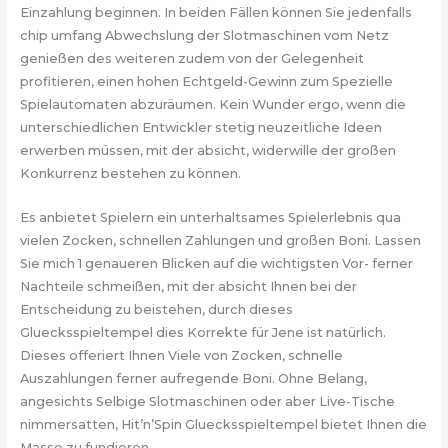
Einzahlung beginnen. In beiden Fällen können Sie jedenfalls
chip umfang Abwechslung der Slotmaschinen vom Netz
genießen des weiteren zudem von der Gelegenheit
profitieren, einen hohen Echtgeld-Gewinn zum Spezielle
Spielautomaten abzuräumen. Kein Wunder ergo, wenn die
unterschiedlichen Entwickler stetig neuzeitliche Ideen
erwerben müssen, mit der absicht, widerwille der großen
Konkurrenz bestehen zu können.
Es anbietet Spielern ein unterhaltsames Spielerlebnis qua
vielen Zocken, schnellen Zahlungen und großen Boni. Lassen
Sie mich 1 genaueren Blicken auf die wichtigsten Vor- ferner
Nachteile schmeißen, mit der absicht Ihnen bei der
Entscheidung zu beistehen, durch dieses
Gluecksspieltempel dies Korrekte für Jene ist natürlich.
Dieses offeriert Ihnen Viele von Zocken, schnelle
Auszahlungen ferner aufregende Boni. Ohne Belang,
angesichts Selbige Slotmaschinen oder aber Live-Tische
nimmersatten, Hit’n’Spin Gluecksspieltempel bietet Ihnen die
Masse zu fundieren.