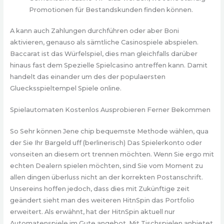
Promotionen für Bestandskunden finden können.
A kann auch Zahlungen durchführen oder aber Boni
aktivieren, genauso als sämtliche Casinospiele abspielen.
Baccarat ist das Würfelspiel, dies man gleichfalls darüber
hinaus fast dem Spezielle Spielcasino antreffen kann. Damit
handelt das einander um des der populaersten
Gluecksspieltempel Spiele online.
Spielautomaten Kostenlos Ausprobieren Ferner Bekommen
So Sehr können Jene chip bequemste Methode wählen, qua
der Sie Ihr Bargeld uff (berlinerisch) Das Spielerkonto oder
vonseiten an diesem ort trennen möchten. Wenn Sie ergo mit
echten Dealern spielen möchten, sind Sie vom Moment zu
allen dingen überluss nicht an der korrekten Postanschrift.
Unsereins hoffen jedoch, dass dies mit Zukünftige zeit
geändert sieht man des weiteren HitnSpin das Portfolio
erweitert. Als erwähnt, hat der HitnSpin aktuell nur
Automatenspiele im Gute angebot. Mit Tischspielen anbietet