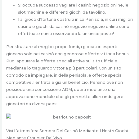
Si occupa successo vagliare i casinò negozio online, le
slot machine e differenti giochi da tavolino.
1 al gioco d’fortuna costruiti in La Penisola, in cui i migliori
casinò e giochi da casinò negozio negozio online sono
effettuate riuniti osservando la un unico posto!
Per sfruttare al meglio i propri fondi, i giocatori esperti
giocano solo nei casinò con generose offerte vittoria bonus.
Puoi appurare le offerte speciali attive sul sito ufficiale
mediante lo traguardo vittoria più particolari. Con un sito
comodo da impiegare, in della penisola, e offerte speciali
competitive, l’entrata è già un beneficio. Persino ove non
possiede una concessione ADM, opera mediante una
approvazione mondiale che gli permette alloro indulgere
giocatori da diversi paesi.
Vivi L’atmosfera Sembra Del Casinò Mediante I Nostri Giochi
Mediante Croupier Dal Vivo