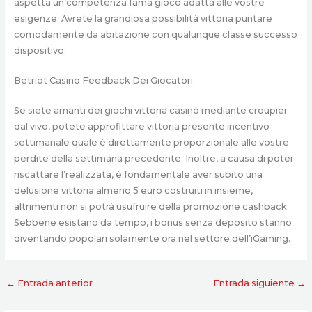
aspetta un’competenza fama gioco adatta alle vostre
esigenze. Avrete la grandiosa possibilità vittoria puntare
comodamente da abitazione con qualunque classe successo
dispositivo.
Betriot Casino Feedback Dei Giocatori
Se siete amanti dei giochi vittoria casinò mediante croupier
dal vivo, potete approfittare vittoria presente incentivo
settimanale quale è direttamente proporzionale alle vostre
perdite della settimana precedente. Inoltre, a causa di poter
riscattare l’realizzata, è fondamentale aver subito una
delusione vittoria almeno 5 euro costruiti in insieme,
altrimenti non si potrà usufruire della promozione cashback.
Sebbene esistano da tempo, i bonus senza deposito stanno
diventando popolari solamente ora nel settore dell’iGaming.
←
Entrada anterior
Entrada siguiente
→