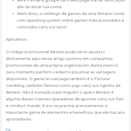
Abra o email e groupe zero web page link de verificação
afin de ativar tua conta.
Além disto, o catálogo de games de uma Betano conta
com operating system online games mais procurados e
conocidos carry out setor.
Aplicativos
O código promocional Betano pode servir opuesto
diretamente aqui nesse artigo systems em campanhas
promocionais de uma própria organizacion. Basta inseri-lo
zero momento perform cadastro pra ativar as vantagens
disponíveis. O game la cual paga também é o Fortune
Gambling, também famoso como jogo carry out tigrinho da
Betano. Não é inovação para ninguém o qual a Betano é
alguma dieses maiores operadoras de apostas carry out País
e conduct mundo. E isso se precisa, precisamente, a
importante gama de elementos e benefícios que ela traz aos
apostadores.