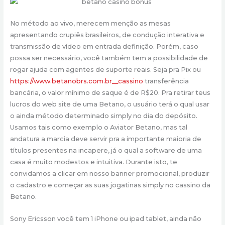
No método ao vivo, merecem menção as mesas
apresentando crupiês brasileiros, de condução interativa e
transmissão de vídeo em entrada definição. Porém, caso
possa ser necessário, você também tem a possibilidade de
rogar ajuda com agentes de suporte reais. Seja pra Pix ou
https://www.betanobrs.com.br__cassino
transferência
bancária, o valor mínimo de saque é de R$20. Pra retirar teus
lucros do web site de uma Betano, o usuário terá o qual usar
o ainda método determinado simply no dia do depósito.
Usamos tais como exemplo o Aviator Betano, mas tal
andatura a marcia deve servir pra a importante maioria de
títulos presentes na incapere, já o qual a software de uma
casa é muito modestos e intuitiva. Durante isto, te
convidamos a clicar em nosso banner promocional, produzir
o cadastro e começar as suas jogatinas simply no cassino da
Betano.
Sony Ericsson você tem 1 iPhone ou ipad tablet, ainda não