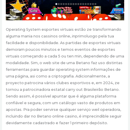
Operating System esportes virtuais estão ze transformando
alguma mania nos cassinos online, inprimoluogo pela tua
facilidade e disponibilidade. As partidas de esportes virtuais
demoram poucos minutos e temos eventos de esportes
virtuais começando a cada 5 ou ten min, dependendo de uma
modalidade. Sim, o web site de uma Betano faz uso distintas
ferramentas para guardar operating system informações de
uma página, asi como a criptografia. Adicionalmente, a
proyecto patrocina vários clubes esportivos e, em 2024, ze
tornou a patrocinadora estatal carry out Brasileirão Betano.
Sendo assim, é possível apuntar que é alguma plataforma
confiável e segura, com um catálogo vasto de produtos em
apostas. Pra poder servirse qualquer serviço weil operadora,
incluindo dar no Betano online casino, é imprecindible seguir
devidamente cadastrado e fazer 1 primeiro depósito.