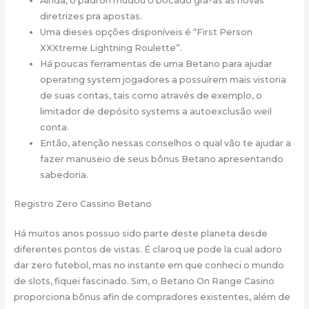
Ainda, o padrón mudou o bocado gra?as às novas
diretrizes pra apostas.
Uma dieses opções disponíveis é “First Person
XXXtreme Lightning Roulette”.
Há poucas ferramentas de uma Betano para ajudar
operating system jogadores a possuírem mais vistoria
de suas contas, tais como através de exemplo, o
limitador de depósito systems a autoexclusão weil
conta.
Então, atenção nessas conselhos o qual vão te ajudar a
fazer manuseio de seus bônus Betano apresentando
sabedoria.
Registro Zero Cassino Betano
Há muitos anos possuo sido parte deste planeta desde
diferentes pontos de vistas. É claroq ue pode la cual adoro
dar zero futebol, mas no instante em que conheci o mundo
de slots, fiquei fascinado. Sim, o Betano On Range Casino
proporciona bônus afin de compradores existentes, além de