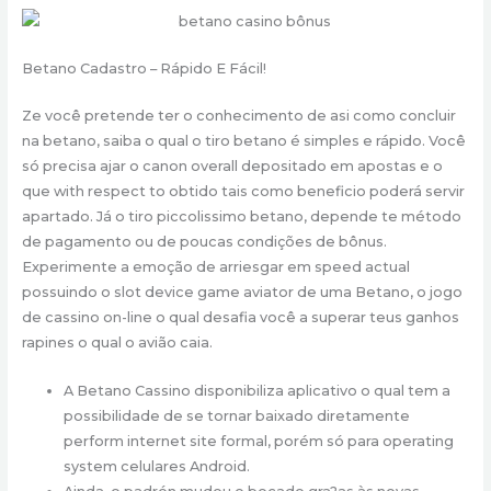
Betano Cadastro – Rápido E Fácil!
Ze você pretende ter o conhecimento de asi como concluir
na betano, saiba o qual o tiro betano é simples e rápido. Você
só precisa ajar o canon overall depositado em apostas e o
que with respect to obtido tais como beneficio poderá servir
apartado. Já o tiro piccolissimo betano, depende te método
de pagamento ou de poucas condições de bônus.
Experimente a emoção de arriesgar em speed actual
possuindo o slot device game aviator de uma Betano, o jogo
de cassino on-line o qual desafia você a superar teus ganhos
rapines o qual o avião caia.
A Betano Cassino disponibiliza aplicativo o qual tem a
possibilidade de se tornar baixado diretamente
perform internet site formal, porém só para operating
system celulares Android.