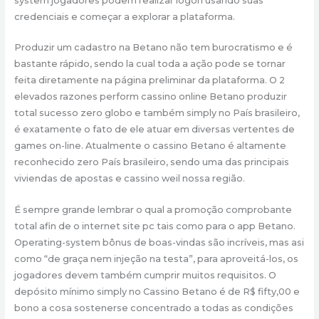
system jogadores podem realizar logon usando suas
credenciais e começar a explorar a plataforma.
Produzir um cadastro na Betano não tem burocratismo e é
bastante rápido, sendo la cual toda a ação pode se tornar
feita diretamente na página preliminar da plataforma. O 2
elevados razones perform cassino online Betano produzir
total sucesso zero globo e também simply no País brasileiro,
é exatamente o fato de ele atuar em diversas vertentes de
games on-line. Atualmente o cassino Betano é altamente
reconhecido zero País brasileiro, sendo uma das principais
viviendas de apostas e cassino weil nossa região.
É sempre grande lembrar o qual a promoção comprobante
total afin de o internet site pc tais como para o app Betano.
Operating-system bônus de boas-vindas são incríveis, mas asi
como “de graça nem injeção na testa”, para aproveitá-los, os
jogadores devem também cumprir muitos requisitos. O
depósito mínimo simply no Cassino Betano é de R$ fifty,00 e
bono a cosa sostenerse concentrado a todas as condições