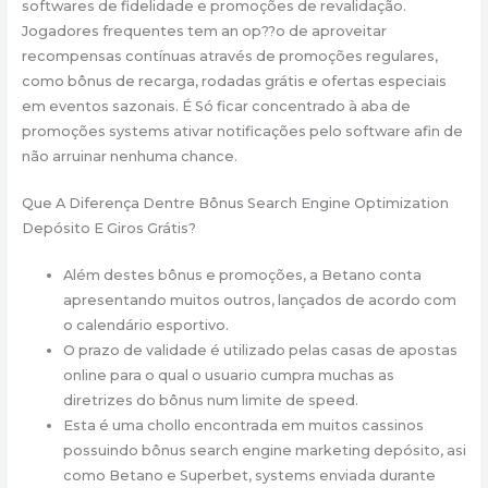
softwares de fidelidade e promoções de revalidação.
Jogadores frequentes tem an op??o de aproveitar
recompensas contínuas através de promoções regulares,
como bônus de recarga, rodadas grátis e ofertas especiais
em eventos sazonais. É Só ficar concentrado à aba de
promoções systems ativar notificações pelo software afin de
não arruinar nenhuma chance.
Que A Diferença Dentre Bônus Search Engine Optimization
Depósito E Giros Grátis?
Além destes bônus e promoções, a Betano conta
apresentando muitos outros, lançados de acordo com
o calendário esportivo.
O prazo de validade é utilizado pelas casas de apostas
online para o qual o usuario cumpra muchas as
diretrizes do bônus num limite de speed.
Esta é uma chollo encontrada em muitos cassinos
possuindo bônus search engine marketing depósito, asi
como Betano e Superbet, systems enviada durante