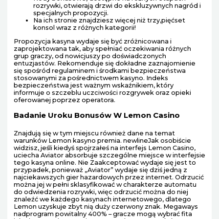
rozrywki, otwierają drzwi do ekskluzywnych nagród i
specjalnych propozycji.
Na ich stronie znajdziesz więcej niż trzy,pięćset
konsol wraz z różnych kategorii!
Propozycja kasyna wydaje się być zróżnicowana i
zaprojektowana tak, aby spełniać oczekiwania różnych
grup graczy, od nowicjuszy po doświadczonych
entuzjastów. Rekomenduje się dokładne zaznajomienie
się spośród regulaminem i środkami bezpieczeństwa
stosowanymi za pośrednictwem kasyno. Indeks
bezpieczeństwa jest ważnym wskaźnikiem, który
informuje o szczeblu uczciwości rozgrywek oraz opieki
oferowanej poprzez operatora.
Badanie Uroku Bonusów W Lemon Casino
Znajdują się w tym miejscu również dane na temat
warunków Lemon kasyno premia. newlineJak osobiście
widzisz, jeśli kiedyś spojrzałeś na interfejs Lemon Casino,
uciecha Aviator absorbuje szczególne miejsce w interfejsie
tego kasyna online. Nie Zaakceptować wydaje się jest to
przypadek, ponieważ „Aviator” wydaje się dziś jedną z
najciekawszych gier hazardowych przez internet. Odrzucić
można jej w pełni sklasyfikować w charakterze automatu
do odwiedzenia rozrywki, więc odrzucić można do niej
znaleźć we każdego kasynach internetowego, dlatego
Lemon uzyskuje zbyt nią duży czerwony znak. Megaways
nadprogram powitalny 400% – gracze mogą wybrać fita