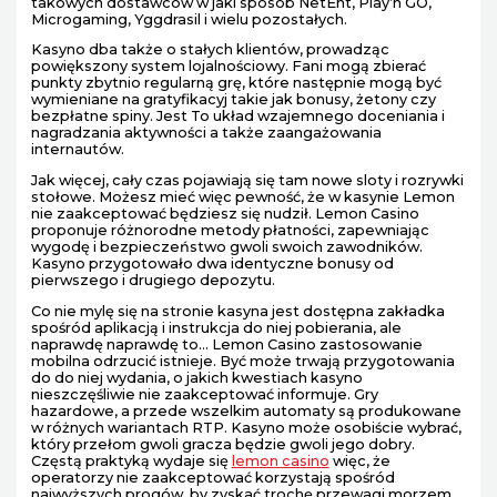
takowych dostawców w jaki sposób NetEnt, Play’n GO,
Microgaming, Yggdrasil i wielu pozostałych.
Kasyno dba także o stałych klientów, prowadząc
powiększony system lojalnościowy. Fani mogą zbierać
punkty zbytnio regularną grę, które następnie mogą być
wymieniane na gratyfikacyj takie jak bonusy, żetony czy
bezpłatne spiny. Jest To układ wzajemnego doceniania i
nagradzania aktywności a także zaangażowania
internautów.
Jak więcej, cały czas pojawiają się tam nowe sloty i rozrywki
stołowe. Możesz mieć więc pewność, że w kasynie Lemon
nie zaakceptować będziesz się nudził. Lemon Casino
proponuje różnorodne metody płatności, zapewniając
wygodę i bezpieczeństwo gwoli swoich zawodników.
Kasyno przygotowało dwa identyczne bonusy od
pierwszego i drugiego depozytu.
Co nie mylę się na stronie kasyna jest dostępna zakładka
spośród aplikacją i instrukcja do niej pobierania, ale
naprawdę naprawdę to… Lemon Casino zastosowanie
mobilna odrzucić istnieje. Być może trwają przygotowania
do do niej wydania, o jakich kwestiach kasyno
nieszczęśliwie nie zaakceptować informuje. Gry
hazardowe, a przede wszelkim automaty są produkowane
w różnych wariantach RTP. Kasyno może osobiście wybrać,
który przełom gwoli gracza będzie gwoli jego dobry.
Częstą praktyką wydaje się
lemon casino
więc, że
operatorzy nie zaakceptować korzystają spośród
najwyższych progów, by zyskać trochę przewagi morzem