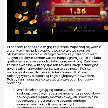
Przedtem rozpoczniesz grę za premia, zapoznaj się wraz z
warunkami ruchu, by prawidłowo skorzystać spośród
otrzymanych środków. Przygotowany za pośrednictwem
kasyno sieciowe Lemon Casino nadprogram jest to nie lada
gratka na rzecz wszelkich użytkowników strony. Zarówno
zniżki powitalne, w który sposób również akcje atrakcyjne
gwoli stałych zawodników są warte czujności. Polska
wersja językowa, złotówka, doładowania BLIK oraz
polskojęzyczny support są tego najlepszym dowodem.
Polscy fani mogą też korzystać z wszystkich bonusów i
promocji.
Wśród nich znajdują się bonusy, które nie
zaakceptować wymagają od momentu zawodników
dokonywania wpłaty początkowej, jak umożliwia na
rozpoczęcie gry z brakiem bezpośredniego
zaangażowania środków pieniężnych.
Wyszukasz tam riposty na wszystkie najczęściej