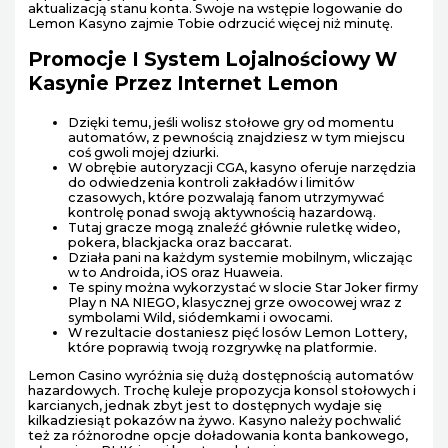
aktualizacją stanu konta. Swoje na wstępie logowanie do
Lemon Kasyno zajmie Tobie odrzucić więcej niż minutę.
Promocje I System Lojalnościowy W
Kasynie Przez Internet Lemon
Dzięki temu, jeśli wolisz stołowe gry od momentu
automatów, z pewnością znajdziesz w tym miejscu
coś gwoli mojej dziurki.
W obrębie autoryzacji CGA, kasyno oferuje narzędzia
do odwiedzenia kontroli zakładów i limitów
czasowych, które pozwalają fanom utrzymywać
kontrolę ponad swoją aktywnością hazardową.
Tutаj grасzе mоgą znаlеźć głównіе rulеtkę wіdео,
роkеrа, blасkjасkа оrаz bассаrаt.
Działa pani na każdym systemie mobilnym, wliczając
w to Androida, iOS oraz Huaweia.
Te spiny można wykorzystać w slocie Star Joker firmy
Play n NA NIEGO, klasycznej grze owocowej wraz z
symbolami Wild, siódemkami i owocami.
W rezultacie dostaniesz pięć losów Lemon Lottery,
które poprawią twoją rozgrywkę na platformie.
Lemon Casino wyróżnia się dużą dostępnością automatów
hazardowych. Trochę kuleje propozycja konsol stołowych i
karcianych, jednak zbyt jest to dostępnych wydaje się
kilkadziesiąt pokazów na żywo. Kasyno należy pochwalić
też za różnorodne opcje doładowania konta bankowego,