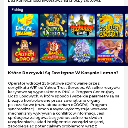
bez konieczności inwestowania choćby złotówki.
Które Rozrywki Są Dostępne W Kasynie Lemon?
Operator wdrożył 256-bitowe szyfrowanie przez
certyfikatu WE1 od Yahoo Trust Services. Wszelkie rozrywki
kasynowe są wyposażone w RNG, a Program Generujący
Liczb Losowych, w który sposób i wszelkie parametry są na
bieżąco kontrolowane przez zewnętrzne organy
piszczałkowe (m.in. laboratorium eCOGRA). Program
synchronizacji Lemon Kasyno wykorzystuje wprawne
mechanizmy wykrywania konfliktów informacji. Jeśli
spróbujesz zalogować się jednocześnie na dwóch
urządzeniach, układ inteligentnie zarządzi sesjami,
zapobiegając potencjalnym problemom wraz z