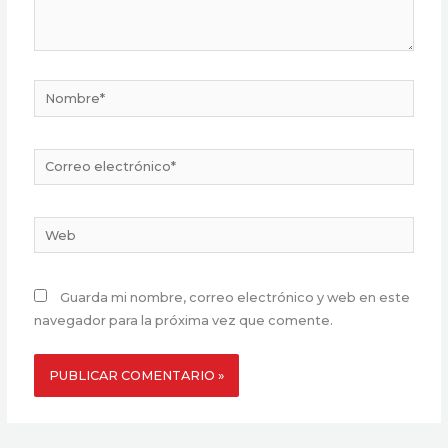
Nombre*
Correo
electrónico*
Web
Guarda mi nombre, correo electrónico y web en este
navegador para la próxima vez que comente.