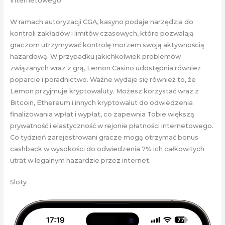
Internetowego
W ramach autoryzacji CGA, kasyno podaje narzędzia do
kontroli zakładów i limitów czasowych, które pozwalają
graczom utrzymywać kontrolę morzem swoją aktywnością
hazardową. W przypadku jakichkolwiek problemów
związanych wraz z grą, Lemon Casino udostępnia również
poparcie i poradnictwo. Ważne wydaje się również to, że
Lemon przyjmuje kryptowaluty. Możesz korzystać wraz z
Bitcoin, Ethereum i innych kryptowalut do odwiedzenia
finalizowania wpłat i wypłat, co zapewnia Tobie większą
prywatność i elastyczność w rejonie płatności internetowego.
Co tydzień zarejestrowani gracze mogą otrzymać bonus
cashback w wysokości do odwiedzenia 7% ich całkowitych
utrat w legalnym hazardzie przez internet.
Sloty