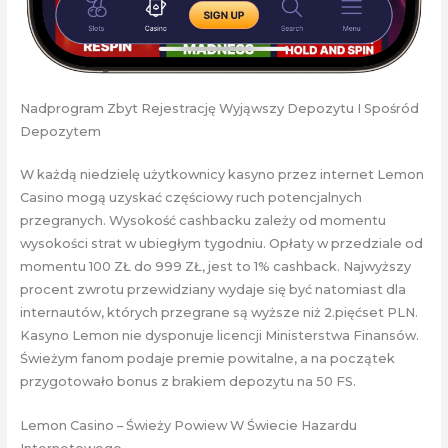
Nadprogram Zbyt Rejestrację Wyjąwszy Depozytu I Spośród
Depozytem
W każdą niedzielę użytkownicy kasyno przez internet Lemon
Casino mogą uzyskać częściowy ruch potencjalnych
przegranych. Wysokość cashbacku zależy od momentu
wysokości strat w ubiegłym tygodniu. Opłaty w przedziale od
momentu 100 ZŁ do 999 ZŁ, jest to 1% cashback. Najwyższy
procent zwrotu przewidziany wydaje się być natomiast dla
internautów, których przegrane są wyższe niż 2.pięćset PLN.
Kasyno Lemon nie dysponuje licencji Ministerstwa Finansów.
Świeżym fanom podaje premie powitalne, a na początek
przygotowało bonus z brakiem depozytu na 50 FS.
Lemon Casino – Świeży Powiew W Świecie Hazardu