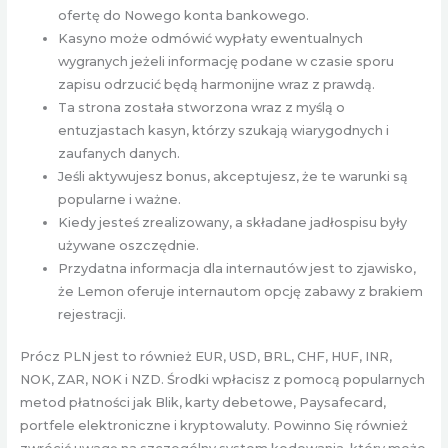
ofertę do Nowego konta bankowego.
Kasyno może odmówić wypłaty ewentualnych
wygranych jeżeli informację podane w czasie sporu
zapisu odrzucić będą harmonijne wraz z prawdą.
Ta strona została stworzona wraz z myślą o
entuzjastach kasyn, którzy szukają wiarygodnych i
zaufanych danych.
Jeśli aktywujesz bonus, akceptujesz, że te warunki są
popularne i ważne.
Kiedy jesteś zrealizowany, a składane jadłospisu były
używane oszczędnie.
Przydatna informacja dla internautów jest to zjawisko,
że Lemon oferuje internautom opcję zabawy z brakiem
rejestracji.
Prócz PLN jest to również EUR, USD, BRL, CHF, HUF, INR,
NOK, ZAR, NOK i NZD. Środki wpłacisz z pomocą popularnych
metod płatności jak Blik, karty debetowe, Paysafecard,
portfele elektroniczne i kryptowaluty. Powinno Się również