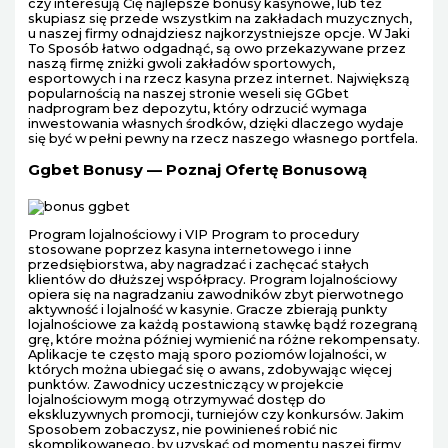
czy interesują Cię najlepsze bonusy kasynowe, lub też
skupiasz się przede wszystkim na zakładach muzycznych,
u naszej firmy odnajdziesz najkorzystniejsze opcje. W Jaki
To Sposób łatwo odgadnąć, są owo przekazywane przez
naszą firmę zniżki gwoli zakładów sportowych,
esportowych i na rzecz kasyna przez internet. Największą
popularnością na naszej stronie weseli się GGbet
nadprogram bez depozytu, który odrzucić wymaga
inwestowania własnych środków, dzięki dlaczego wydaje
się być w pełni pewny na rzecz naszego własnego portfela.
Ggbet Bonusy — Poznaj Ofertę Bonusową
Program lojalnościowy i VIP Program to procedury
stosowane poprzez kasyna internetowego i inne
przedsiębiorstwa, aby nagradzać i zachęcać stałych
klientów do dłuższej współpracy. Program lojalnościowy
opiera się na nagradzaniu zawodników zbyt pierwotnego
aktywność i lojalność w kasynie. Gracze zbierają punkty
lojalnościowe za każdą postawioną stawkę bądź rozegraną
grę, które można później wymienić na różne rekompensaty.
Aplikacje te często mają sporo poziomów lojalności, w
których można ubiegać się o awans, zdobywając więcej
punktów. Zawodnicy uczestniczący w projekcie
lojalnościowym mogą otrzymywać dostęp do
ekskluzywnych promocji, turniejów czy konkursów. Jakim
Sposobem zobaczysz, nie powinieneś robić nic
skomplikowanego, by uzyskać od momentu naszej firmy