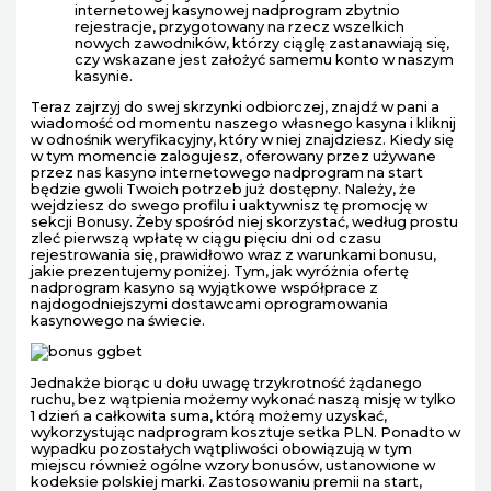
internetowej kasynowej nadprogram zbytnio
rejestracje, przygotowany na rzecz wszelkich
nowych zawodników, którzy ciąglę zastanawiają się,
czy wskazane jest założyć samemu konto w naszym
kasynie.
Teraz zajrzyj do swej skrzynki odbiorczej, znajdź w pani a
wiadomość od momentu naszego własnego kasyna i kliknij
w odnośnik weryfikacyjny, który w niej znajdziesz. Kiedy się
w tym momencie zalogujesz, oferowany przez używane
przez nas kasyno internetowego nadprogram na start
będzie gwoli Twoich potrzeb już dostępny. Należy, że
wejdziesz do swego profilu i uaktywnisz tę promocję w
sekcji Bonusy. Żeby spośród niej skorzystać, według prostu
zleć pierwszą wpłatę w ciągu pięciu dni od czasu
rejestrowania się, prawidłowo wraz z warunkami bonusu,
jakie prezentujemy poniżej. Tym, jak wyróżnia ofertę
nadprogram kasyno są wyjątkowe współprace z
najdogodniejszymi dostawcami oprogramowania
kasynowego na świecie.
Jednakże biorąc u dołu uwagę trzykrotność żądanego
ruchu, bez wątpienia możemy wykonać naszą misję w tylko
1 dzień a całkowita suma, którą możemy uzyskać,
wykorzystując nadprogram kosztuje setka PLN. Ponadto w
wypadku pozostałych wątpliwości obowiązują w tym
miejscu również ogólne wzory bonusów, ustanowione w
kodeksie polskiej marki. Zastosowaniu premii na start,