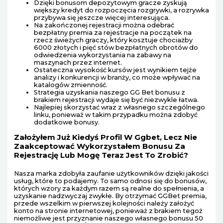
Dzięki bonusom depozytowym gracze zyskują
większy kredyt do rozpoczęcia rozgrywki, a rozrywka
przybywa się jeszcze więcej interesująca.
Na zakończonej rejestracji można odebrać
bezpłatny premia za rejestracje na początek na
rzecz świeżych graczy, który kosztuje chociażby
6000 złotych i pięć stów bezpłatnych obrotów do
odwiedzenia wykorzystania na zabawy na
maszynach przez internet.
Ostateczna wysokość kursów jest wynikiem tejże
analizy i konkurencji w branży, co może wpływać na
katalogów zmienność.
Strategia uzyskania naszego GG Bet bonusu z
brakiem rejestracji wydaje się być niezwykle łatwa.
Najlepiej skorzystać wraz z własnego szczególnego
linku, ponieważ w takim przypadku można zdobyć
dodatkowe bonusy.
Założyłem Już Kiedyś Profil W Ggbet, Lecz Nie
Zaakceptować Wykorzystałem Bonusu Za
Rejestrację Lub Mogę Teraz Jest To Zrobić?
Nasza marka zdobyła zaufanie użytkowników dzięki jakości
usług, które to podajemy. To samo odnosi się do bonusów,
których wzory za każdym razem są realne do spełnienia, a
uzyskanie nadzwyczaj zwykłe. By otrzymać GGBet premia,
przede wszelkim w pierwszej kolejności należy założyć
konto na stronie internetowej, ponieważ z brakiem tegoż
niemożliwe jest przyznanie naszego własnego bonusu 50