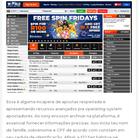
Essa é alguma incapere de apostas respeitada e
apresentando recursos avançados pra operating-system
apostadores. Ao sony ericsson archivar na plataforma, é
essencial fornecer informações precisas. Isso inclui teu nom
de famille, sobrenome e CPF de acordo com constam em
seu cedula de identificação. Afinal, a F12 bet habitua-se