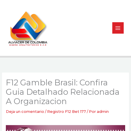
Ir
al
contenido
F12 Gamble Brasil: Confira
Guia Detalhado Relacionada
A Organizacion
Deja un comentario
/
Registro F12 Bet 177
/ Por
admin