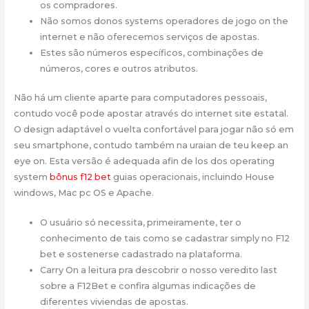
os compradores.
Não somos donos systems operadores de jogo on the
internet e não oferecemos serviços de apostas.
Estes são números específicos, combinações de
números, cores e outros atributos.
Não há um cliente aparte para computadores pessoais,
contudo você pode apostar através do internet site estatal.
O design adaptável o vuelta confortável para jogar não só em
seu smartphone, contudo também na uraian de teu keep an
eye on. Esta versão é adequada afin de los dos operating
system
bônus f12 bet
guias operacionais, incluindo House
windows, Mac pc OS e Apache.
O usuário só necessita, primeiramente, ter o
conhecimento de tais como se cadastrar simply no F12
bet e sostenerse cadastrado na plataforma.
Carry On a leitura pra descobrir o nosso veredito last
sobre a F12Bet e confira algumas indicações de
diferentes viviendas de apostas.