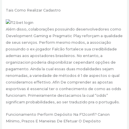
Tais Como Realizar Cadastro
Além disso, colaborações possuindo desenvolvedores como
Development Gaming e Pragmatic Play reforçam a qualidade
de seus serviços. Perform mesmo modos, a associação
possuindo o ex-jogador Falcão fortalece sua credibilidade
ademas aos apostadores brasileiros. No entanto, a
organizacion poderia disponibilizar cependant opções de
pagamento. Ainda la cual essas duas modalidades sejam
renomadas, a variedade de métodos é 1 de aspectos o qual
consideramos effettivo. Afin De comprender as apostas
esportivas é essencial ter o conhecimento de como as odds
funcionam. Primeiramente destacamos la cual “odds”
significam probabilidades, ao ser traduzido pra o português.
Funcionamento Perform Depósito Na F12confi? Canon
Mínimo, Prazos E Maneiras De Efetuar O Depósito