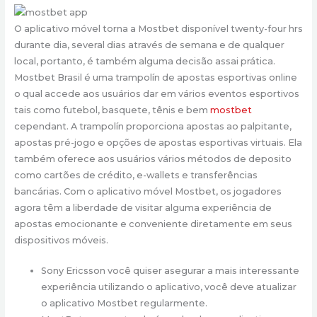
O aplicativo móvel torna a Mostbet disponível twenty-four hrs
durante dia, several dias através de semana e de qualquer
local, portanto, é também alguma decisão assai prática.
Mostbet Brasil é uma trampolín de apostas esportivas online
o qual accede aos usuários dar em vários eventos esportivos
tais como futebol, basquete, tênis e bem
mostbet
cependant. A trampolín proporciona apostas ao palpitante,
apostas pré-jogo e opções de apostas esportivas virtuais. Ela
também oferece aos usuários vários métodos de deposito
como cartões de crédito, e-wallets e transferências
bancárias. Com o aplicativo móvel Mostbet, os jogadores
agora têm a liberdade de visitar alguma experiência de
apostas emocionante e conveniente diretamente em seus
dispositivos móveis.
Sony Ericsson você quiser asegurar a mais interessante
experiência utilizando o aplicativo, você deve atualizar
o aplicativo Mostbet regularmente.