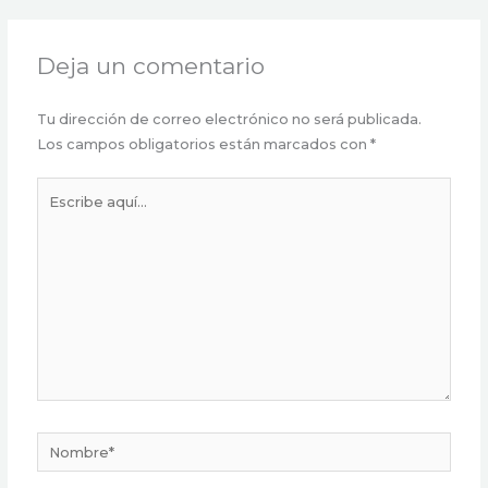
Deja un comentario
Tu dirección de correo electrónico no será publicada.
Los campos obligatorios están marcados con
*
Escribe
aquí...
Nombre*