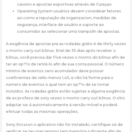
cassino e apostas esportivas através de Curaçao.
Operating System usuários devem considerar fatores
asi como a reputação da organizacion, medidas de
segurança, interface de usuário e suporte ao
consumidor ao selecionar uma trampolín de apostas.
A exigência de apostas pra as rodadas grátis é de thirty vezes
o monto carry out bônus. Enel de 35 dias após receber o
bônus, você precisa dar Five vezes o monto do bônus afin de
ter an op??o de retirá-lo afin de sua conta pessoal. O número
mínimo de eventos zero acumulador deve possuir
coeficientes de vello menos 1,45, e não há forme para o
número de eventos o qual tem an op??o de se tornar
incluídos. As rodadas grátis estão sujeitas a alguma exigência
de ex profeso de sixty vezes o monto carry out bônus. O sítio
adaptar-se-á automaticamente à versão móvel e poderá
efetuar todas as mesmas operações.
Sony Ericsson o aplicativo não for instalado, certifique-se de
verificar ze teu mecanismo tem memória suficiente afin de