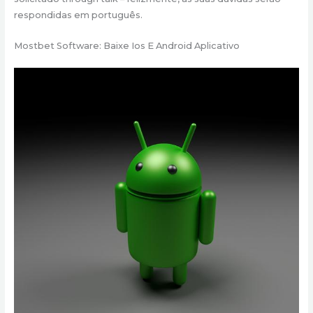
respondidas em português.
Mostbet Software: Baixe Ios E Android Aplicativo