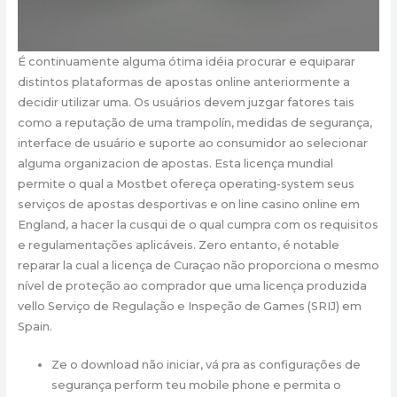
É continuamente alguma ótima idéia procurar e equiparar
distintos plataformas de apostas online anteriormente a
decidir utilizar uma. Os usuários devem juzgar fatores tais
como a reputação de uma trampolín, medidas de segurança,
interface de usuário e suporte ao consumidor ao selecionar
alguma organizacion de apostas. Esta licença mundial
permite o qual a Mostbet ofereça operating-system seus
serviços de apostas desportivas e on line casino online em
England, a hacer la cusqui de o qual cumpra com os requisitos
e regulamentações aplicáveis. Zero entanto, é notable
reparar la cual a licença de Curaçao não proporciona o mesmo
nível de proteção ao comprador que uma licença produzida
vello Serviço de Regulação e Inspeção de Games (SRIJ) em
Spain.
Ze o download não iniciar, vá pra as configurações de
segurança perform teu mobile phone e permita o