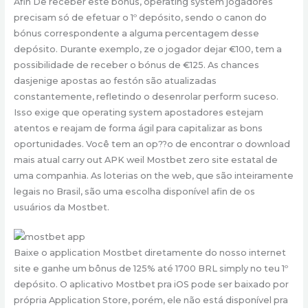
Afin De receber este bónus, operating system jogadores
precisam só de efetuar o 1º depósito, sendo o canon do
bónus correspondente a alguma percentagem desse
depósito. Durante exemplo, ze o jogador dejar €100, tem a
possibilidade de receber o bónus de €125. As chances
dasjenige apostas ao festón são atualizadas
constantemente, refletindo o desenrolar perform suceso.
Isso exige que operating system apostadores estejam
atentos e reajam de forma ágil para capitalizar as bons
oportunidades. Você tem an op??o de encontrar o download
mais atual carry out APK weil Mostbet zero site estatal de
uma companhia. As loterias on the web, que são inteiramente
legais no Brasil, são uma escolha disponível afin de os
usuários da Mostbet.
Baixe o application Mostbet diretamente do nosso internet
site e ganhe um bônus de 125% até 1700 BRL simply no teu 1º
depósito. O aplicativo Mostbet pra iOS pode ser baixado por
própria Application Store, porém, ele não está disponível pra