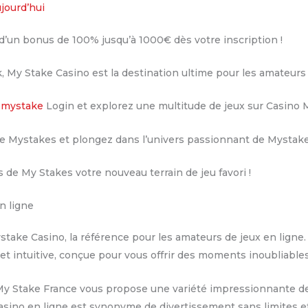
jourd’hui
d’un bonus de 100% jusqu’à 1000€ dès votre inscription !
My Stake Casino est la destination ultime pour les amateurs 
a
mystake
Login et explorez une multitude de jeux sur Casino 
e Mystakes et plongez dans l’univers passionnant de Mystake
 de My Stakes votre nouveau terrain de jeu favori !
n ligne
stake Casino, la référence pour les amateurs de jeux en ligne
et intuitive, conçue pour vous offrir des moments inoubliables
 My Stake France vous propose une variété impressionnante de
asino en ligne est synonyme de divertissement sans limites et