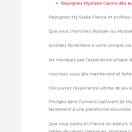
Rejoignez Mystake Casino dès au
Rejoignez My Stake France et profitez 
Que vous cherchiez Mystakr ou Mystak, 
Accédez facilement à votre compte vi
Ne manquez pas l’expérience unique d
Inscrivez-vous dès maintenant et faites
Découvrez l’expérience ultime de jeu e
Plongez dans l’univers captivant de My
facilement à une plateforme sécurisée 
Que vous soyez en France ou ailleurs,
tables de casino classiques. Mystake C