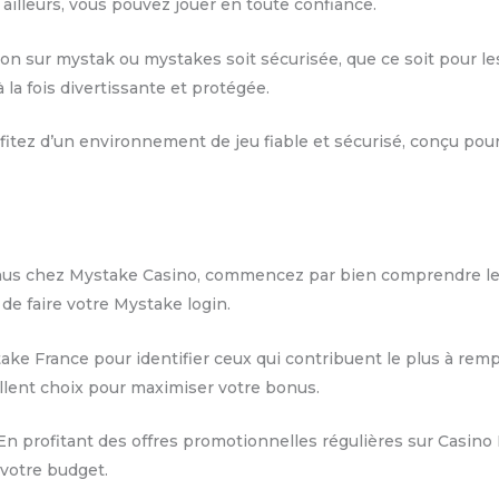
ailleurs, vous pouvez jouer en toute confiance.
on sur mystak ou mystakes soit sécurisée, que ce soit pour les 
 la fois divertissante et protégée.
fitez d’un environnement de jeu fiable et sécurisé, conçu pou
 bonus chez Mystake Casino, commencez par bien comprendre le
 de faire votre Mystake login.
ake France pour identifier ceux qui contribuent le plus à remp
lent choix pour maximiser votre bonus.
 En profitant des offres promotionnelles régulières sur Casi
votre budget.