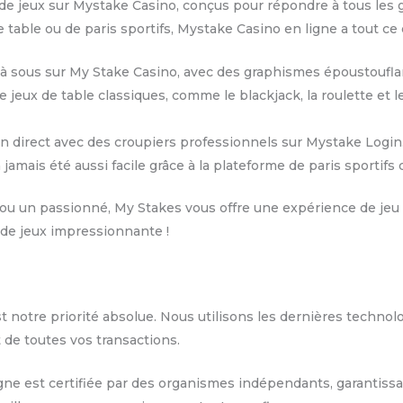
de jeux sur Mystake Casino, conçus pour répondre à tous les 
table ou de paris sportifs, Mystake Casino en ligne a tout ce q
à sous sur My Stake Casino, avec des graphismes époustouflan
eux de table classiques, comme le blackjack, la roulette et l
en direct avec des croupiers professionnels sur Mystake Login
 jamais été aussi facile grâce à la plateforme de paris sportifs
ou un passionné, My Stakes vous offre une expérience de jeu
 de jeux impressionnante !
t notre priorité absolue. Nous utilisons les dernières techno
 de toutes vos transactions.
ne est certifiée par des organismes indépendants, garantissan