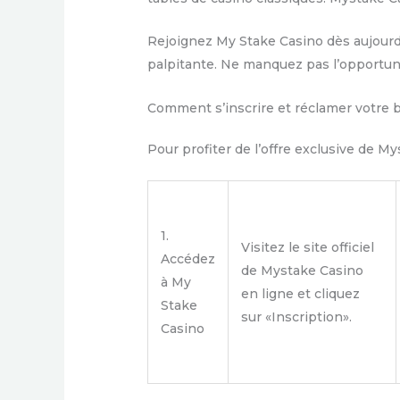
Rejoignez My Stake Casino dès aujourd
palpitante. Ne manquez pas l’opportunit
Comment s’inscrire et réclamer votre
Pour profiter de l’offre exclusive de M
1.
Visitez le site officiel
Accédez
de Mystake Casino
à My
en ligne et cliquez
Stake
sur «Inscription».
Casino