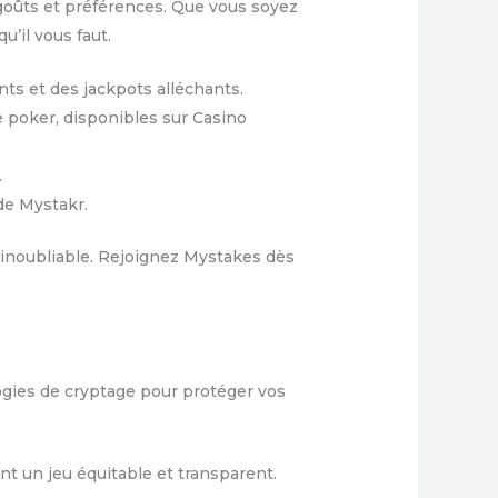
goûts et préférences. Que vous soyez
u’il vous faut.
ts et des jackpots alléchants.
e poker, disponibles sur Casino
.
 de Mystakr.
 inoubliable. Rejoignez Mystakes dès
logies de cryptage pour protéger vos
t un jeu équitable et transparent.