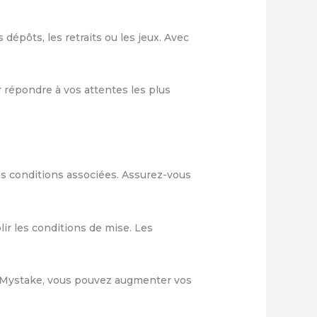
dépôts, les retraits ou les jeux. Avec
r répondre à vos attentes les plus
s conditions associées. Assurez-vous
lir les conditions de mise. Les
no Mystake, vous pouvez augmenter vos