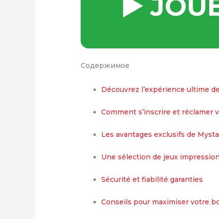
▶️ JOU
Содержимое
Découvrez l’expérience ultime de
Comment s’inscrire et réclamer 
Les avantages exclusifs de Myst
Une sélection de jeux impressio
Sécurité et fiabilité garanties
Conseils pour maximiser votre b