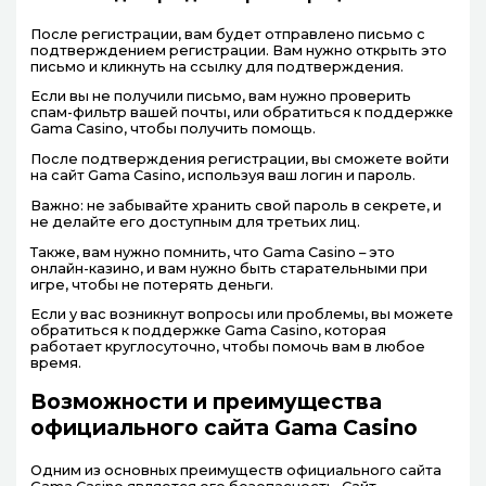
После регистрации, вам будет отправлено письмо с
подтверждением регистрации. Вам нужно открыть это
письмо и кликнуть на ссылку для подтверждения.
Если вы не получили письмо, вам нужно проверить
спам-фильтр вашей почты, или обратиться к поддержке
Gama Casino, чтобы получить помощь.
После подтверждения регистрации, вы сможете войти
на сайт Gama Casino, используя ваш логин и пароль.
Важно: не забывайте хранить свой пароль в секрете, и
не делайте его доступным для третьих лиц.
Также, вам нужно помнить, что Gama Casino – это
онлайн-казино, и вам нужно быть старательными при
игре, чтобы не потерять деньги.
Если у вас возникнут вопросы или проблемы, вы можете
обратиться к поддержке Gama Casino, которая
работает круглосуточно, чтобы помочь вам в любое
время.
Возможности и преимущества
официального сайта Gama Casino
Одним из основных преимуществ официального сайта