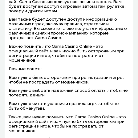
сайт Gama Casino, используя ваш логин и пароль. Вам
будет доступен доступ к игровым автоматам, рулетке,
покеру и другим играм.
Вам также будет доступен доступ к информации о
различных играх, включая правила, стратегии и
статистику. Вы сможете также получать информацию о
различных акциях и промо-кампаниях, которые
предлагает Gama Casino.
Важно помнить, что Gama Casino Online – это
официальный сайт, и вам нужно быть осторожным при
регистрации и игре, чтобы не пострадать от
мошенников.
Важные советы:
Вам нужно быть осторожным при регистрации и игре,
чтобы не пострадать от мошенников.
Вам нужно выбрать надежный способ оплаты, чтобы не
потерять деньги.
Вам нужно читать условия и правила игры, чтобы не
быть обманутым.
Также, вам нужно помнить, что Gama Casino Online – это
официальный сайт, и вам нужно быть осторожным при
регистрации и игре, чтобы не пострадать от
мошенников.