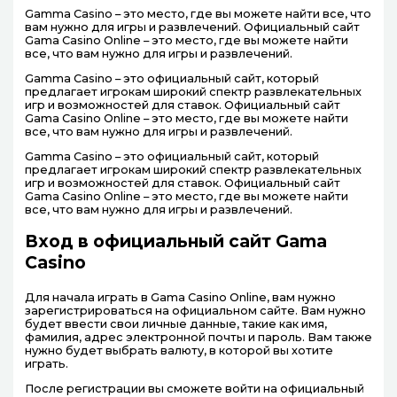
Gamma Casino – это место, где вы можете найти все, что
вам нужно для игры и развлечений. Официальный сайт
Gama Casino Online – это место, где вы можете найти
все, что вам нужно для игры и развлечений.
Gamma Casino – это официальный сайт, который
предлагает игрокам широкий спектр развлекательных
игр и возможностей для ставок. Официальный сайт
Gama Casino Online – это место, где вы можете найти
все, что вам нужно для игры и развлечений.
Gamma Casino – это официальный сайт, который
предлагает игрокам широкий спектр развлекательных
игр и возможностей для ставок. Официальный сайт
Gama Casino Online – это место, где вы можете найти
все, что вам нужно для игры и развлечений.
Вход в официальный сайт Gama
Casino
Для начала играть в Gama Casino Online, вам нужно
зарегистрироваться на официальном сайте. Вам нужно
будет ввести свои личные данные, такие как имя,
фамилия, адрес электронной почты и пароль. Вам также
нужно будет выбрать валюту, в которой вы хотите
играть.
После регистрации вы сможете войти на официальный