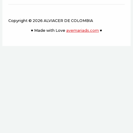
Copyright © 2026 ALVIACER DE COLOMBIA
♥ Made with Love
avemariads.com
♥