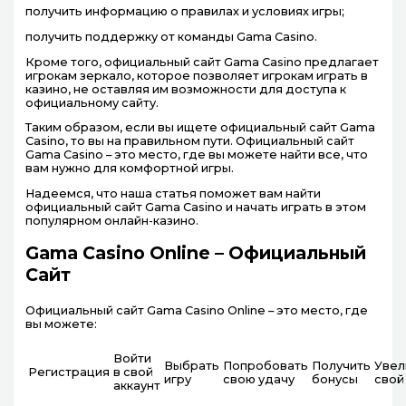
получить информацию о правилах и условиях игры;
получить поддержку от команды Gama Casino.
Кроме того, официальный сайт Gama Casino предлагает
игрокам зеркало, которое позволяет игрокам играть в
казино, не оставляя им возможности для доступа к
официальному сайту.
Таким образом, если вы ищете официальный сайт Gama
Casino, то вы на правильном пути. Официальный сайт
Gama Casino – это место, где вы можете найти все, что
вам нужно для комфортной игры.
Надеемся, что наша статья поможет вам найти
официальный сайт Gama Casino и начать играть в этом
популярном онлайн-казино.
Gama Casino Online – Официальный
Сайт
Официальный сайт Gama Casino Online – это место, где
вы можете:
Войти
Выбрать
Попробовать
Получить
Увел
Регистрация
в свой
игру
свою удачу
бонусы
свой
аккаунт