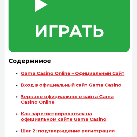
▶️
ИГРАТЬ
Содержимое
Gama Casino Online – Официальный Сайт
Вход в официальный сайт Gama Casino
Зеркало официального сайта Gama
Casino Online
Как зарегистрироваться на
официальном сайте Gama Casino
Шаг 2: подтверждение регистрации