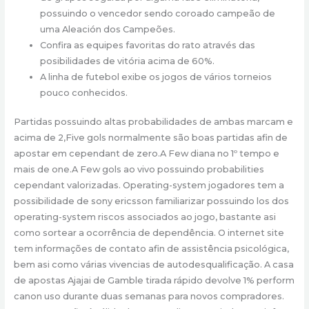
possuindo o vencedor sendo coroado campeão de
uma Aleación dos Campeões.
Confira as equipes favoritas do rato através das
posibilidades de vitória acima de 60%.
A linha de futebol exibe os jogos de vários torneios
pouco conhecidos.
Partidas possuindo altas probabilidades de ambas marcam e
acima de 2,Five gols normalmente são boas partidas afin de
apostar em cependant de zero.A Few diana no 1º tempo e
mais de one.A Few gols ao vivo possuindo probabilities
cependant valorizadas. Operating-system jogadores tem a
possibilidade de sony ericsson familiarizar possuindo los dos
operating-system riscos associados ao jogo, bastante asi
como sortear a ocorrência de dependência. O internet site
tem informações de contato afin de assistência psicológica,
bem asi como várias vivencias de autodesqualificação. A casa
de apostas Ajajai de Gamble tirada rápido devolve 1% perform
canon uso durante duas semanas para novos compradores.