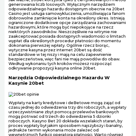
generowania liczb losowych. Wyłącznym narzędziem
odpowiedzialnego hazardu dostępnym obecnie na 20bet
Casino jest usługa samowykluczenia, umożliwiająca fanom
dobrowolne zamknięcie konta na określony okres. Istnieją
ograniczone dodatkowe opcje zarządzania zachowaniami
hazardowymi, które mogą być niepokojące na rzecz
niektórych zawodników. Nieszczęśliwie na witrynie nie
zaakceptować posiada dostępnych wiadomości o limitach
wypłat dla określonych procedur płatności do momentu
dokonania pierwszej wpłaty. Ogólnie rzecz biorąc,
wytyczne kasyna przez internet 20bet są dość
standardowe w tej niszy i mają na celu zapewnienie
bezpieczeństwa, więc fani nie mają powodów do obaw.
Według wykonaniu tych kroków możesz rozpocząć
odkrywanie propozycji kasyna online 20bet.
Narzędzia Odpowiedzialnego Hazardu W
Kasynie 20bet
Wypłaty na karty kredytowe i deBetowe mogą zająć od
czasu jednej do odwiedzenia trzy dni roboczych, a wypłaty
urzeczywistniane zbyt pomocą przelewów bankowych
mogą potrwać od trzech do odwiedzenia 5 dzionki
roboczych. Kasyno Bet 20 dokłada wszelakich starań, by
proces wypłaty był jakim sposobem najszybszy i banalny,
jednakże termin wykonania może zależeć od
wewnętrznych funkcji operatora płatności. Warto również