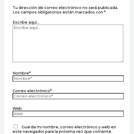
Tu dirección de correo electrónico no será publicada.
Los campos obligatorios están marcados con
*
Escribe aquí...
Nombre*
Correo electrónico*
Web
Guarda mi nombre, correo electrónico y web en
este navegador para la próxima vez que comente.