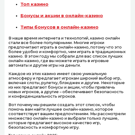
Топ казино
Бонусы и акции в онлайн-казино
Типы бонусов в онлайн-казино
В наше время интернета и технологий, казино онлайн
стали все более популярными. Многие игроки
предпочитают играть в онлайн-казино, потому что это
более удобно и комфортно, чем играть в традиционных
казино. В этом году мы собрали для вас список лучших
онлайн-казино, где вы можете играть в игровые
автоматы и другие игры на деньги.
Каждое из этих казино имеет свою уникальную
атмосферу и предлагает игрокам широкий выбор игр,
включая слоты, рулетку, блэкджек и другие. Некоторые
из них предлагают бонусы и акции, чтобы привлечь
новых игроков, а другие – обеспечивают безопасность
и конфиденциальность игроков.
Вот почему мы решили создать этот список, чтобы
помочь вам найти лучшее онлайн-казино, которое
соответствует вашим предпочтениям. Мы рассмотрели
множество онлайн-казино и выбрали только лучшие,
которые предлагают высокое качество игр,
безопасность и комфортную игру.