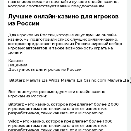
наш список поможет вам найти лучшее онлайн-казино,
которое соответствует вашим предпочтениям.
Лучшие онлайн-казино для игроков
из России
Для игроков из России, которые ищут лучшие онлайн-
казино, мы подготовили список лучших онлайн-казино,
которые предлагают игрокам из России широкий выбор
игровых автоматов, а также возможность играть на
деньги.
Казино
Лицензия
Доступность для игроков из России
BitStarz
Мальта
Да
Wildz
Мальта
Да
Casino.com
Мальта
Да
Вот почему мы рекомендуем эти онлайн-казино
игрокам из России:
BitStarz – это казино, которое предлагает более 2 000
игровых автоматов, включая слоты от известных
разработчиков, таких как NetEnt и Microgaming.
Wildz – это казино, которое предлагает более 1 000
игровых автоматов, включая слоты от известных
разработчиков, таких как NetEnt и Microgaming.