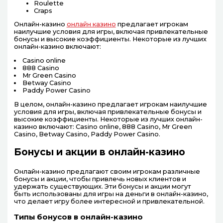
Roulette
Craps
Онлайн-казино
онлайн казино
предлагает игрокам
наилучшие условия для игры, включая привлекательные
бонусы и высокие коэффициенты. Некоторые из лучших
онлайн-казино включают:
Casino online
888 Casino
Mr Green Casino
Betway Casino
Paddy Power Casino
В целом, онлайн-казино предлагает игрокам наилучшие
условия для игры, включая привлекательные бонусы и
высокие коэффициенты. Некоторые из лучших онлайн-
казино включают: Casino online, 888 Casino, Mr Green
Casino, Betway Casino, Paddy Power Casino.
Бонусы и акции в онлайн-казино
Онлайн-казино предлагают своим игрокам различные
бонусы и акции, чтобы привлечь новых клиентов и
удержать существующих. Эти бонусы и акции могут
быть использованы для игры на деньги в онлайн-казино,
что делает игру более интересной и привлекательной.
Типы бонусов в онлайн-казино