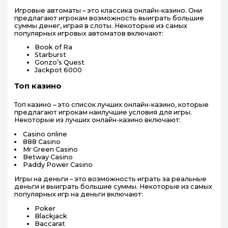
Игровые автоматы – это классика онлайн-казино. Они
предлагают игрокам возможность выиграть большие
суммы денег, играя в слоты. Некоторые из самых
популярных игровых автоматов включают:
Book of Ra
Starburst
Gonzo’s Quest
Jackpot 6000
Топ казино
Топ казино – это список лучших онлайн-казино, которые
предлагают игрокам наилучшие условия для игры.
Некоторые из лучших онлайн-казино включают:
Casino online
888 Casino
Mr Green Casino
Betway Casino
Paddy Power Casino
Игры на деньги – это возможность играть за реальные
деньги и выиграть большие суммы. Некоторые из самых
популярных игр на деньги включают:
Poker
Blackjack
Baccarat