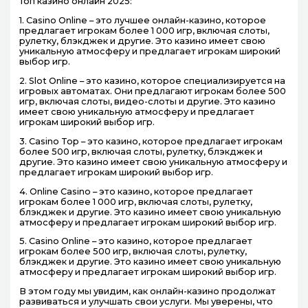
Топ казино онлайн 2025:
1. Casino Online – это лучшее онлайн-казино, которое
предлагает игрокам более 1 000 игр, включая слоты,
рулетку, блэкджек и другие. Это казино имеет свою
уникальную атмосферу и предлагает игрокам широкий
выбор игр.
2. Slot Online – это казино, которое специализируется на
игровых автоматах. Они предлагают игрокам более 500
игр, включая слоты, видео-слоты и другие. Это казино
имеет свою уникальную атмосферу и предлагает
игрокам широкий выбор игр.
3. Casino Top – это казино, которое предлагает игрокам
более 500 игр, включая слоты, рулетку, блэкджек и
другие. Это казино имеет свою уникальную атмосферу и
предлагает игрокам широкий выбор игр.
4. Online Casino – это казино, которое предлагает
игрокам более 1 000 игр, включая слоты, рулетку,
блэкджек и другие. Это казино имеет свою уникальную
атмосферу и предлагает игрокам широкий выбор игр.
5. Casino Online – это казино, которое предлагает
игрокам более 500 игр, включая слоты, рулетку,
блэкджек и другие. Это казино имеет свою уникальную
атмосферу и предлагает игрокам широкий выбор игр.
В этом году мы увидим, как онлайн-казино продолжат
развиваться и улучшать свои услуги. Мы уверены, что