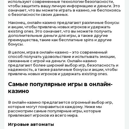
используют современные технологии безопасности,
чтобы защитить вашу личную информацию и деньги. Это
означает, что вы можете играть в казино, не беспокоясь
о безопасности своих данных.
Наконец, онлайн-казино предлагают различные бонусы
и акции, чтобы привлечь новых игроков и удержать
existing ones. Это означает, что вы можете получить
дополнительные деньги для игры, а также другие
преимущества, такие как бесплатные spins и другие
бонусы.
В целом, игра в онлайн-казино – это современный
способ получать удовольствие и испытывать эмоции,
связанные с игрой на деньги. Онлайн-казино
предлагают более широкий выбор игр, безопасность и
надежность, а также различные бонусы и акции, чтобы
привлечь новых игроков и удержать existing ones.
Самые популярные игры в онлайн-
казино
В онлайн-казино предлагается огромный выбор игр,
которые могут понравиться каждому. Ниже мы
рассмотрим самые популярные игры, которые
привлекают игроков из всего мира.
Игровые автоматы