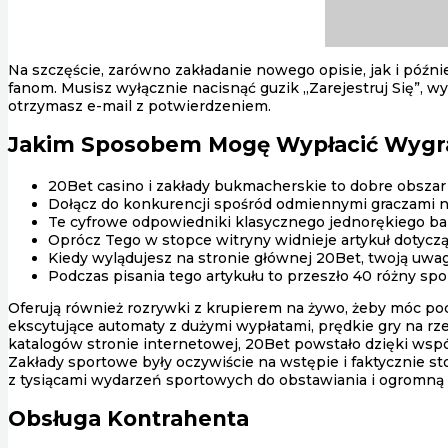
Na szczęście, zarówno zakładanie nowego opisie, jak i póź
fanom. Musisz wyłącznie nacisnąć guzik „Zarejestruj Się”, w
otrzymasz e-mail z potwierdzeniem.
Jakim Sposobem Mogę Wypłacić Wygr
20Bet casino i zakłady bukmacherskie to dobre obszar 
Dołącz do konkurencji spośród odmiennymi graczami 
Te cyfrowe odpowiedniki klasycznego jednorękiego ban
Oprócz Tego w stopce witryny widnieje artykuł dotyczą
Kiedy wylądujesz na stronie głównej 20Bet, twoją uwa
Podczas pisania tego artykułu to przeszło 40 różny sp
Oferują również rozrywki z krupierem na żywo, żeby móc po
ekscytujące automaty z dużymi wypłatami, prędkie gry na rze
katalogów stronie internetowej, 20Bet powstało dzięki ws
Zakłady sportowe były oczywiście na wstępie i faktycznie 
z tysiącami wydarzeń sportowych do obstawiania i ogromną
Obsługa Kontrahenta