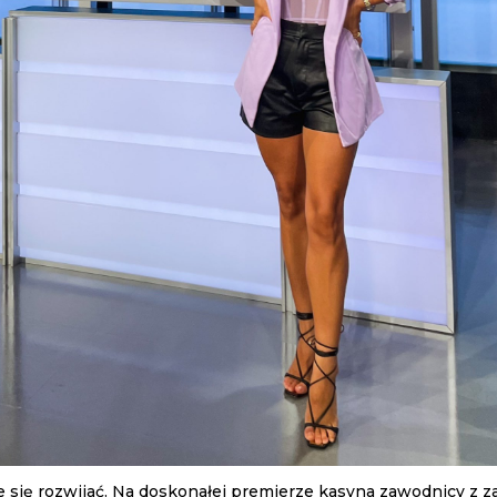
e się rozwijać. Na doskonałej premierze kasyna zawodnicy z 