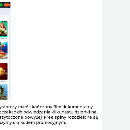
Wystarczy mieć skończony film dokumentalny
poczekać do odwiedzenia kilkunastu dzionki na
rzytoczone powyżej. Free spiny rozdzielone są
służymy się kodem promocyjnym.