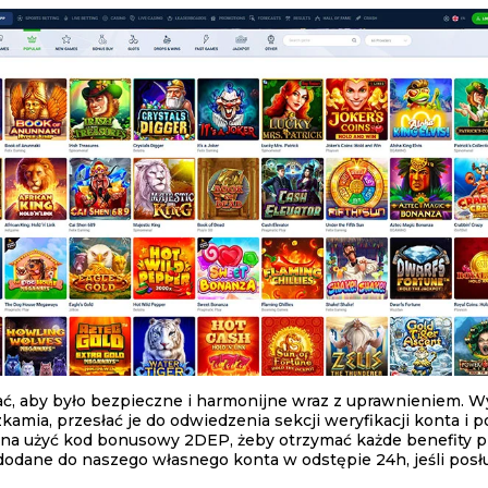
ć, aby było bezpieczne i harmonijne wraz z uprawnieniem. 
amia, przesłać je do odwiedzenia sekcji weryfikacji konta i 
ożna użyć kod bonusowy 2DEP, żeby otrzymać każde benefity p
e dodane do naszego własnego konta w odstępie 24h, jeśli po