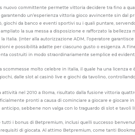
 nuovo committente permette vittoria decidere tra fino a quat
garantendo un’esperienza vittoria gioco avvincente sin dal pri
ò, giochi da banco e eventi sportivi su i quali puntare, servend
mpliato la sua messa a disposizione e rafforzato la bellezza ne
Italia. (inter alla autorizzazione ADM, l’operatore garantisce 
pzioni e possibilità adatte per ciascuno gusto o esigenza. A Fin
nta costruiti in modo straordinariamente semplice ed evident
 scommesse molto celebre in Italia, il quale ha una licenza e è
chi, dalle slot al casinò live e giochi da tavolino, controllando
attività nel 2010 a Roma, risultato dalla fusione vittoria quatt
ufficialmente pronti a causa di cominciare a giocare e giocare 
anticipo, sebbene non valga con lo traguardo di slot e tavoli li
le tutti i bonus di Betpremium, inclusi quelli successo benvenu
i requisiti di giocata. Al attimo Betpremium, come tanti Bookm