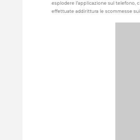
esplodere l’applicazione sul telefono,
effettuate addirittura le scommesse sui