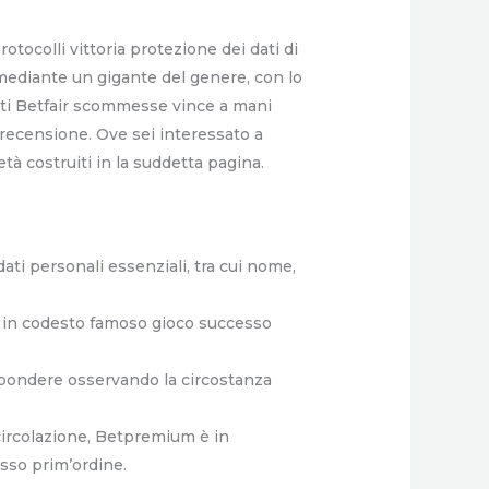
tocolli vittoria protezione dei dati di
 mediante un gigante del genere, con lo
atti Betfair scommesse vince a mani
recensione. Ove sei interessato a
età costruiti in la suddetta pagina.
ti personali essenziali, tra cui nome,
si in codesto famoso gioco successo
rispondere osservando la circostanza
circolazione, Betpremium è in
esso prim’ordine.