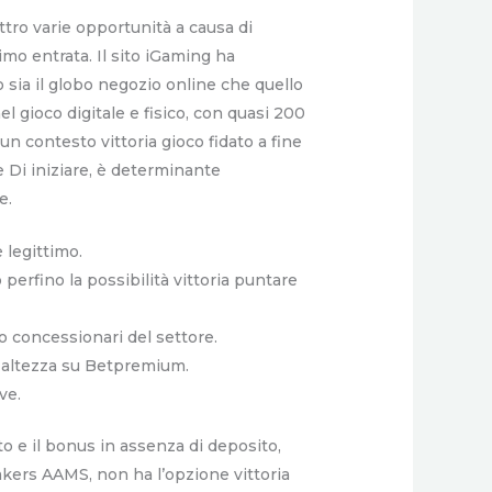
tro varie opportunità a causa di
mo entrata. Il sito iGaming ha
o sia il globo negozio online che quello
l gioco digitale e fisico, con quasi 200
un contesto vittoria gioco fidato a fine
e Di iniziare, è determinante
e.
 legittimo.
 perfino la possibilità vittoria puntare
ro concessionari del settore.
in altezza su Betpremium.
ve.
to e il bonus in assenza di deposito,
akers AAMS, non ha l’opzione vittoria