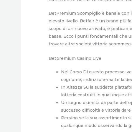
BetPremium Scompiglio è banale con lo s
elevato livello. Betfair è un brand pi
scopo di un nuovo arrivato, è praticam
basse. Ecco i punti fondamentali che 
trovare altre società vittoria scommesse
Betpremium Casino Live
Nel Corso Di questo processo, ver
cognome, indirizzo e-mail e la de
In Altezza Su la suddetta piattaf
lotteria costruiti in qualunque att
Un segno d’umiltà da parte dell’op
successo difficoltà e vittoria dare
Persino se la sua assortimento s
qualunque modo osservando la grad