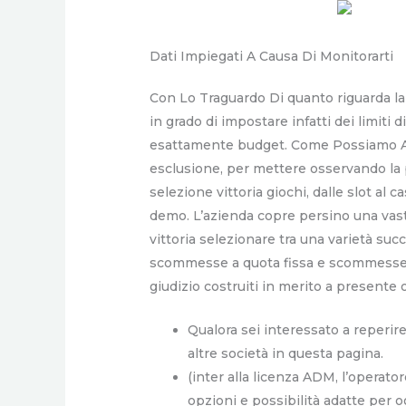
Dati Impiegati A Causa Di Monitorarti
Con Lo Traguardo Di quanto riguarda la g
in grado di impostare infatti dei limiti 
esattamente budget. Come Possiamo Am
esclusione, per mettere osservando la p
selezione vittoria giochi, dalle slot al
demo. L’azienda copre persino una vast
vittoria selezionare tra una varietà suc
scommesse a quota fissa e scommesse li
giudizio costruiti in merito a present
Qualora sei interessato a reperire
altre società in questa pagina.
(inter alla licenza ADM, l’operato
opzioni e possibilità adatte per 