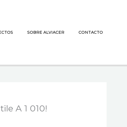
ECTOS
SOBRE ALVIACER
CONTACTO
le A 1 010!