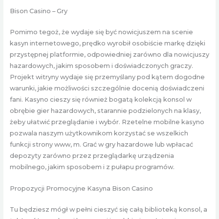
Bison Casino – Gry
Pomimo tegoż, że wydaje się być nowicjuszem na scenie
kasyn internetowego, prędko wyrobił osobiście markę dzięki
przystępnej platformie, odpowiedniej zarówno dla nowicjuszy
hazardowych, jakim sposobem i doświadczonych graczy.
Projekt witryny wydaje się przemyślany pod kątem dogodne
warunki, jakie możliwości szczególnie docenią doświadczeni
fani. Kasyno cieszy się również bogatą kolekcją konsol w
obrębie gier hazardowych, starannie podzielonych na klasy,
żeby ułatwić przeglądanie i wybór. Rzetelne mobilne kasyno
pozwala naszym użytkownikom korzystać se wszelkich
funkcji strony www, m. Grać w gry hazardowe lub wpłacać
depozyty zarówno przez przeglądarkę urządzenia
mobilnego, jakim sposobem i z pułapu programów.
Propozycji Promocyjne Kasyna Bison Casino
Tu będziesz mógł w pełni cieszyć się całą biblioteką konsol, a