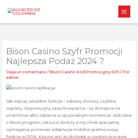
Ir
al
contenido
Bison Casino Szyfr Promocji
Najlepsza Podaż 2024 ?
Deja un comentario
/
Bison Casino Kod Promocyjny 605
/ Por
admin
Jak więcej, wszelkie funkcje – zabawy, bonusy, szybkie
wypłaty, responsywny zespół wsparcia – są dostępne na
smartfonie albo tablecie w opcjonalnym momencie. Jeśli idzie
o Bison program, odrzucić dzierży w tej chwili specjalnej
wymagania, ponieważ adaptacja mobilna spełnia swoją
funkcję w 100%. Kasyno jest aczkolwiek w ciągłym procesie