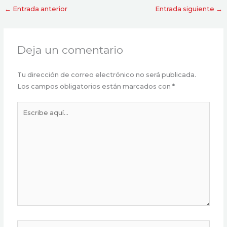
←
Entrada anterior
Entrada siguiente
→
Deja un comentario
Tu dirección de correo electrónico no será publicada.
Los campos obligatorios están marcados con
*
Escribe
aquí...
Nombre*