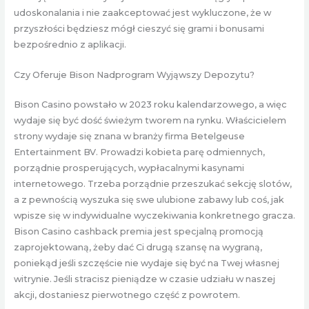
udoskonalania i nie zaakceptować jest wykluczone, że w
przyszłości będziesz mógł cieszyć się grami i bonusami
bezpośrednio z aplikacji.
Czy Oferuje Bison Nadprogram Wyjąwszy Depozytu?
Bison Casino powstało w 2023 roku kalendarzowego, a więc
wydaje się być dość świeżym tworem na rynku. Właścicielem
strony wydaje się znana w branży firma Betelgeuse
Entertainment BV. Prowadzi kobieta parę odmiennych,
porządnie prosperujących, wypłacalnymi kasynami
internetowego. Trzeba porządnie przeszukać sekcję slotów,
a z pewnością wyszuka się swe ulubione zabawy lub coś, jak
wpisze się w indywidualne wyczekiwania konkretnego gracza.
Bison Casino cashback premia jest specjalną promocją
zaprojektowaną, żeby dać Ci drugą szansę na wygraną,
poniekąd jeśli szczęście nie wydaje się być na Twej własnej
witrynie. Jeśli stracisz pieniądze w czasie udziału w naszej
akcji, dostaniesz pierwotnego część z powrotem.