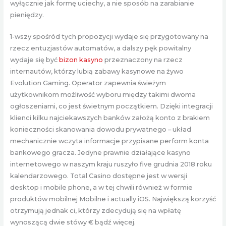
wyłącznie jak formę uciechy, a nie sposób na zarabianie
pieniędzy.
1-wszy spośród tych propozycji wydaje się przygotowany na
rzecz entuzjastów automatów, a dalszy pęk powitalny
wydaje się być
bizon kasyno
przeznaczony na rzecz
internautów, którzy lubią zabawy kasynowe na żywo
Evolution Gaming. Operator zapewnia świeżym
użytkownikom możliwość wyboru między takimi dwoma
ogłoszeniami, co jest świetnym początkiem. Dzięki integracji
klienci kilku najciekawszych banków założą konto z brakiem
konieczności skanowania dowodu prywatnego – układ
mechanicznie wczyta informacje przypisane perform konta
bankowego gracza. Jedyne prawnie działające kasyno
internetowego w naszym kraju ruszyło five grudnia 2018 roku
kalendarzowego. Total Casino dostępne jest w wersji
desktop i mobile phone, a w tej chwili również w formie
produktów mobilnej Mobilne i actually iOS. Największą korzyść
otrzymują jednak ci, którzy zdecydują się na wpłatę
wynoszącą dwie stówy € bądź więcej.