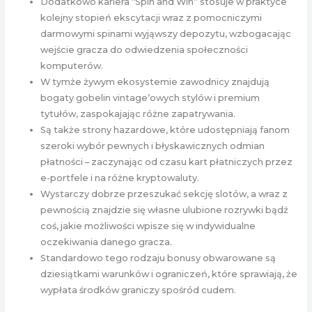
Dodatkowo kariera “Spin and Win” stosuje w praktyce
kolejny stopień ekscytacji wraz z pomocniczymi
darmowymi spinami wyjąwszy depozytu, wzbogacając
wejście gracza do odwiedzenia społeczności
komputerów.
W tymże żywym ekosystemie zawodnicy znajdują
bogaty gobelin vintage’owych stylów i premium
tytułów, zaspokajając różne zapatrywania.
Są także strony hazardowe, które udostępniają fanom
szeroki wybór pewnych i błyskawicznych odmian
płatności – zaczynając od czasu kart płatniczych przez
e-portfele i na różne kryptowaluty.
Wystarczy dobrze przeszukać sekcję slotów, a wraz z
pewnością znajdzie się własne ulubione rozrywki bądź
coś, jakie możliwości wpisze się w indywidualne
oczekiwania danego gracza.
Standardowo tego rodzaju bonusy obwarowane są
dziesiątkami warunków i ograniczeń, które sprawiają, że
wypłata środków graniczy spośród cudem.