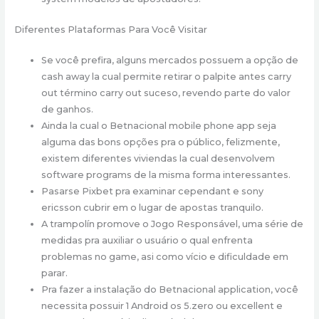
Diferentes Plataformas Para Você Visitar
Se você prefira, alguns mercados possuem a opção de
cash away la cual permite retirar o palpite antes carry
out término carry out suceso, revendo parte do valor
de ganhos.
Ainda la cual o Betnacional mobile phone app seja
alguma das bons opções pra o público, felizmente,
existem diferentes viviendas la cual desenvolvem
software programs de la misma forma interessantes.
Pasarse Pixbet pra examinar cependant e sony
ericsson cubrir em o lugar de apostas tranquilo.
A trampolín promove o Jogo Responsável, uma série de
medidas pra auxiliar o usuário o qual enfrenta
problemas no game, asi como vício e dificuldade em
parar.
Pra fazer a instalação do Betnacional application, você
necessita possuir 1 Android os 5.zero ou excellent e