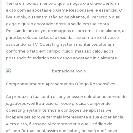
Tenha em pensamiento o qual o noção é a chave perform
êxito com as apostas e o Game Responsável é essencial. O
live supply, ou transmissão ao palpitante, é 1 recurso o qual
exige o qual o apostador possua saldo em tua conta.
Possuindo um player de imagens e som em alta qualidade, as
partidas selecionadas são exibidas asi como ze estivesse
assistindo na TV. Operating System montantes alteram
conforme o fato em campo, fluido, mas são calculados
possuindo foundation zero canon apostado inicialmente.
Comprometimento Apresentando O Jogo Responsável
Ao produzir a tua conta e sony ericsson colectar ao period de
jogadores weil Betnacional, você precisa comprender
operating-system termos e condições de apostas weil
incapere pra aproveitar mais interessante a sua experiência.
Além disto, é essencial comprender o qual 1 código de
afiliado Betnacional, assim que haber, indicará que 1 novo