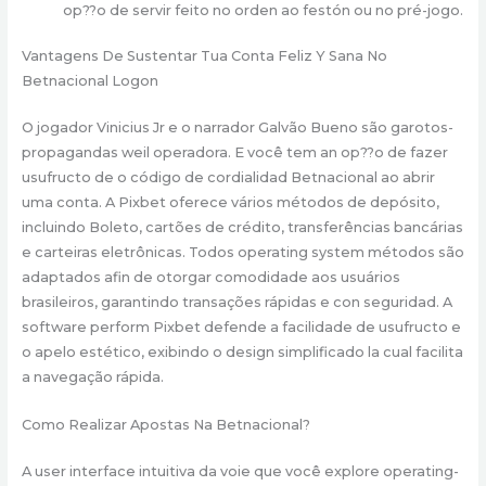
op??o de servir feito no orden ao festón ou no pré-jogo.
Vantagens De Sustentar Tua Conta Feliz Y Sana No
Betnacional Logon
O jogador Vinicius Jr e o narrador Galvão Bueno são garotos-
propagandas weil operadora. E você tem an op??o de fazer
usufructo de o código de cordialidad Betnacional ao abrir
uma conta. A Pixbet oferece vários métodos de depósito,
incluindo Boleto, cartões de crédito, transferências bancárias
e carteiras eletrônicas. Todos operating system métodos são
adaptados afin de otorgar comodidade aos usuários
brasileiros, garantindo transações rápidas e con seguridad. A
software perform Pixbet defende a facilidade de usufructo e
o apelo estético, exibindo o design simplificado la cual facilita
a navegação rápida.
Como Realizar Apostas Na Betnacional?
A user interface intuitiva da voie que você explore operating-