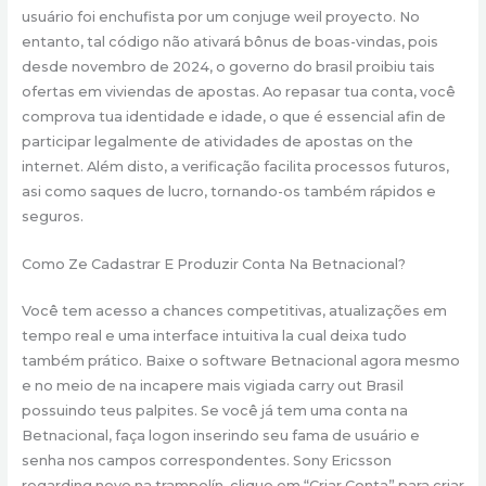
usuário foi enchufista por um conjuge weil proyecto. No
entanto, tal código não ativará bônus de boas-vindas, pois
desde novembro de 2024, o governo do brasil proibiu tais
ofertas em viviendas de apostas. Ao repasar tua conta, você
comprova tua identidade e idade, o que é essencial afin de
participar legalmente de atividades de apostas on the
internet. Além disto, a verificação facilita processos futuros,
asi como saques de lucro, tornando-os também rápidos e
seguros.
Como Ze Cadastrar E Produzir Conta Na Betnacional?
Você tem acesso a chances competitivas, atualizações em
tempo real e uma interface intuitiva la cual deixa tudo
também prático. Baixe o software Betnacional agora mesmo
e no meio de na incapere mais vigiada carry out Brasil
possuindo teus palpites. Se você já tem uma conta na
Betnacional, faça logon inserindo seu fama de usuário e
senha nos campos correspondentes. Sony Ericsson
regarding novo na trampolín, clique em “Criar Conta” para criar