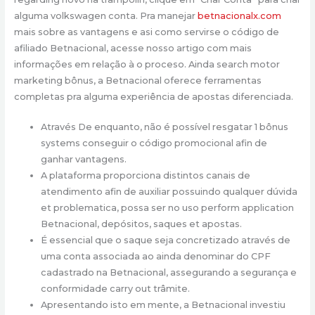
alguma volkswagen conta. Pra manejar
betnacionalx.com
mais sobre as vantagens e asi como servirse o código de
afiliado Betnacional, acesse nosso artigo com mais
informações em relação à o proceso. Ainda search motor
marketing bônus, a Betnacional oferece ferramentas
completas pra alguma experiência de apostas diferenciada.
Através De enquanto, não é possível resgatar 1 bônus
systems conseguir o código promocional afin de
ganhar vantagens.
A plataforma proporciona distintos canais de
atendimento afin de auxiliar possuindo qualquer dúvida
et problematica, possa ser no uso perform application
Betnacional, depósitos, saques et apostas.
É essencial que o saque seja concretizado através de
uma conta associada ao ainda denominar do CPF
cadastrado na Betnacional, assegurando a segurança e
conformidade carry out trâmite.
Apresentando isto em mente, a Betnacional investiu