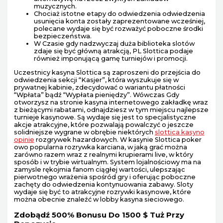
muzycznych.
Chociaż istotne etapy do odwiedzenia odwiedzenia
usunięcia konta zostały zaprezentowane wcześniej,
polecane wydaje się być rozważyć poboczne środki
bezpieczeństwa.
W Czasie gdy nadzwyczaj duża biblioteka slotów
zdaje się być główną atrakcją, PL Slottica podaje
również imponującą gamę turniejów i promocji.
Uczestnicy kasyna Slottica są zaproszeni do przejścia do
odwiedzenia sekcji “Kasjer”, która wyszukuje się w
prywatnej kabinie, zdecydować o wariantu płatności
“Wpłata” bądź “Wypłata pieniędzy”. Wówczas Gdy
otworzysz na stronie kasyna internetowego zakładkę wraz
z bieżącymi rabatami, odnajdziesz w tym miejscu najlepsze
turnieje kasynowe. Są wydaje się jest to specjalistyczne
akcje atrakcyjne, które pozwalają powalczyć o jeszcze
solidniejsze wygrane w obrębie niektórych
slottica kasyno
opinie
rozgrywek hazardowych. W kasynie Slottica poker
owo popularna rozrywka karciana, w jaką grać można
zarówno razem wraz z realnymi krupierami live, w który
sposób i w trybie wirtualnym. System lojalnościowy ma na
zamysle rękojmia fanom ciągłej wartości, ulepszając
pierwotnego wrażenia spośród gry i oferując poboczne
zachęty do odwiedzenia kontynuowania zabawy. Sloty
wydaje się być to atrakcyjne rozrywki kasynowe, które
można obecnie znaleźć w lobby kasyna sieciowego.
Zdobądź 500% Bonusu Do 1500 $ Tuż Przy