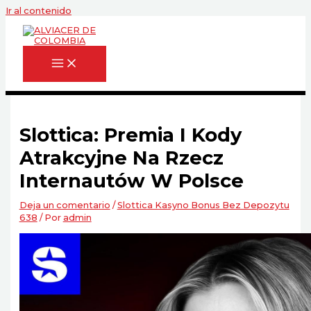
Ir al contenido
Slottica: Premia I Kody
Atrakcyjne Na Rzecz
Internautów W Polsce
Deja un comentario
/
Slottica Kasyno Bonus Bez Depozytu
638
/ Por
admin