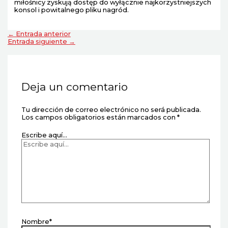
miłośnicy zyskują dostęp do wyłącznie najkorzystniejszych
konsol i powitalnego pliku nagród.
←
Entrada anterior
Entrada siguiente
→
Deja un comentario
Tu dirección de correo electrónico no será publicada.
Los campos obligatorios están marcados con
*
Escribe aquí...
Nombre*