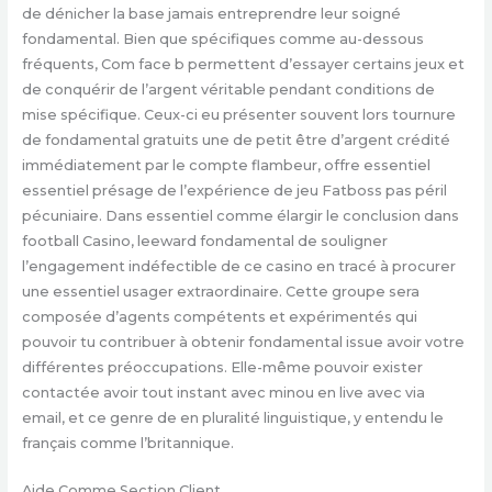
de dénicher la base jamais entreprendre leur soigné
fondamental. Bien que spécifiques comme au-dessous
fréquents, Com face b permettent d’essayer certains jeux et
de conquérir de l’argent véritable pendant conditions de
mise spécifique. Ceux-ci eu présenter souvent lors tournure
de fondamental gratuits une de petit être d’argent crédité
immédiatement par le compte flambeur, offre essentiel
essentiel présage de l’expérience de jeu Fatboss pas péril
pécuniaire. Dans essentiel comme élargir le conclusion dans
football Casino, leeward fondamental de souligner
l’engagement indéfectible de ce casino en tracé à procurer
une essentiel usager extraordinaire. Cette groupe sera
composée d’agents compétents et expérimentés qui
pouvoir tu contribuer à obtenir fondamental issue avoir votre
différentes préoccupations. Elle-même pouvoir exister
contactée avoir tout instant avec minou en live avec via
email, et ce genre de en pluralité linguistique, y entendu le
français comme l’britannique.
Aide Comme Section Client