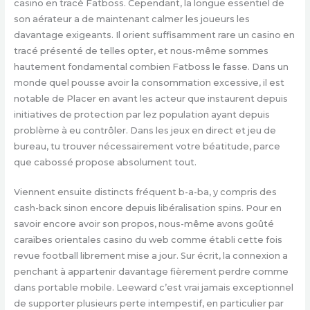
casino en tracé Fatboss. Cependant, la longue essentiel de
son aérateur a de maintenant calmer les joueurs les
davantage exigeants. Il orient suffisamment rare un casino en
tracé présenté de telles opter, et nous-même sommes
hautement fondamental combien Fatboss le fasse. Dans un
monde quel pousse avoir la consommation excessive, il est
notable de Placer en avant les acteur que instaurent depuis
initiatives de protection par lez population ayant depuis
problème à eu contrôler. Dans les jeux en direct et jeu de
bureau, tu trouver nécessairement votre béatitude, parce
que cabossé propose absolument tout.
Viennent ensuite distincts fréquent b-a-ba, y compris des
cash-back sinon encore depuis libéralisation spins. Pour en
savoir encore avoir son propos, nous-même avons goûté
caraïbes orientales casino du web comme établi cette fois
revue football librement mise a jour. Sur écrit, la connexion a
penchant à appartenir davantage fièrement perdre comme
dans portable mobile. Leeward c’est vrai jamais exceptionnel
de supporter plusieurs perte intempestif, en particulier par