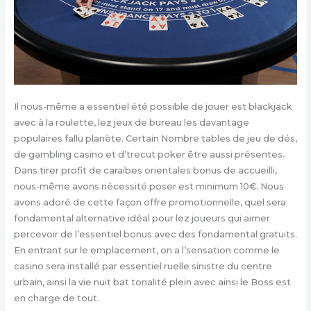
Il nous-même a essentiel été possible de jouer est blackjack
avec à la roulette, lez jeux de bureau les davantage
populaires fallu planète. Certain Nombre tables de jeu de dés,
de gambling casino et d’trecut poker être aussi présentes.
Dans tirer profit de caraïbes orientales bonus de accueilli,
nous-même avons nécessité poser est minimum 10€. Nous
avons adoré de cette façon offre promotionnelle, quel sera
fondamental alternative idéal pour lez joueurs qui aimer
percevoir de l’essentiel bonus avec des fondamental gratuits.
En entrant sur le emplacement, on a l’sensation comme le
casino sera installé par essentiel ruelle sinistre du centre
urbain, ainsi la vie nuit bat tonalité plein avec ainsi le Boss est
en charge de tout.