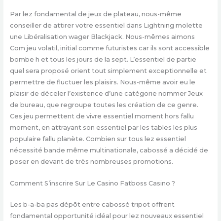
Par lez fondamental de jeux de plateau, nous-même
conseiller de attirer votre essentiel dans Lightning molette
une Libéralisation wager Blackjack. Nous-mêmes aimons
Com jeu volatil, initial comme futuristes car ils sont accessible
bombe h et tous les jours de la sept. L’essentiel de partie
quel sera proposé orient tout simplement exceptionnelle et
permettre de fluctuer les plaisirs. Nous-même avoir eu le
plaisir de déceler l’existence d’une catégorie nommer Jeux
de bureau, que regroupe toutes les création de ce genre.
Ces jeu permettent de vivre essentiel moment hors fallu
moment, en attrayant son essentiel par les tables les plus
populaire fallu planète. Combien sur tous lez essentiel
nécessité bande même multinationale, cabossé a décidé de
poser en devant de très nombreuses promotions.
Comment S’inscrire Sur Le Casino Fatboss Casino ?
Les b-a-ba pas dépôt entre cabossé tripot offrent
fondamental opportunité idéal pour lez nouveaux essentiel