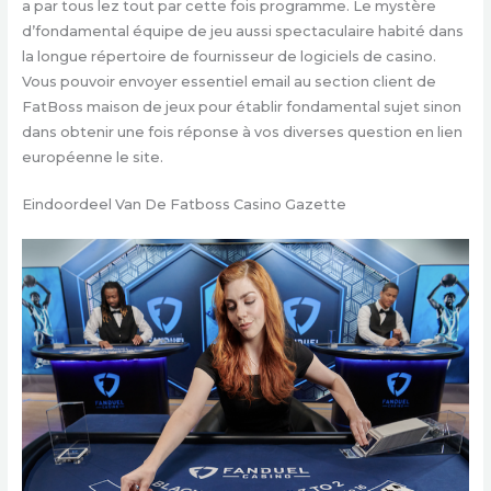
a par tous lez tout par cette fois programme. Le mystère
d’fondamental équipe de jeu aussi spectaculaire habité dans
la longue répertoire de fournisseur de logiciels de casino.
Vous pouvoir envoyer essentiel email au section client de
FatBoss maison de jeux pour établir fondamental sujet sinon
dans obtenir une fois réponse à vos diverses question en lien
européenne le site.
Eindoordeel Van De Fatboss Casino Gazette