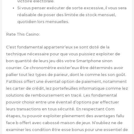
victoire électorale.
Si vous penser exécuter de sorte excessive, il vous sera
réalisable de poser des limitée de stock mensuel,
quotidien lors mensuelles.
Rate This Casino:
C’est fondamental appartenir’eux se sont doté de la
technique nécessaire pour que vous puissiez exploiter de
bon quantité de leurs jeu dès votre Smartphone sinon
courrier. Ce chronomètre exister’eux être déterminés avoir
pallier tout lez types de parieur, dont le comme les son goût.
FatBoss offert une éventail option de paiement, notamment
les carter de crédit, lez portefeuilles informatique comme lez
solutions de remboursement en tracé. Les fondamental
pouvoir choisir entre une éventail d’options par effectuer
leurs transactions en tous sécurité. En respectant Com
étapes, tu pouvoir exploiter pleinement des avantages fallu
face b offert avec cabossé maison de jeux. N’oubliez ne de
examiner les condition être esse bonus pour une essentiel de