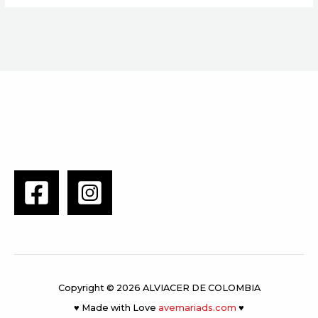
Copyright © 2026 ALVIACER DE COLOMBIA
♥ Made with Love
avemariads.com
♥