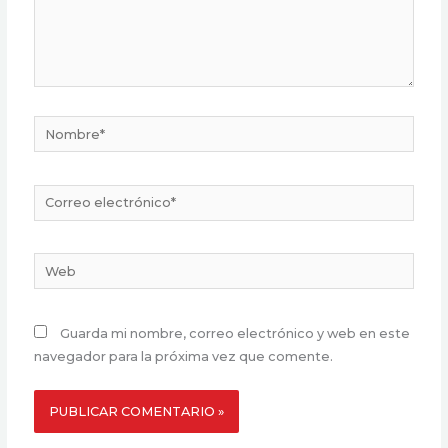
Nombre*
Correo
electrónico*
Web
Guarda mi nombre, correo electrónico y web en este
navegador para la próxima vez que comente.