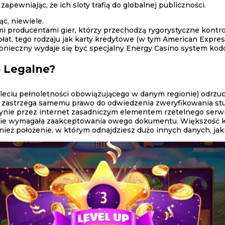
pewniając, że ich sloty trafią do globalnej publiczności.
c, niewiele.
i producentami gier, którzy przechodzą rygorystyczne kontr
t, tego rodzaju jak karty kredytowe (w tym American Express)
 konieczny wydaje się być specjalny Energy Casino system kod
ę Legalne?
tuleciu pełnoletności obowiązującego w danym regionie) odrzu
 zastrzega samemu prawo do odwiedzenia zweryfikowania stu
nie przez internet zasadniczym elementem rzetelnego serwi
ędzie wymagała zaakceptowania owego dokumentu. Większość 
ież położenie, w którym odnajdziesz dużo innych danych, ja