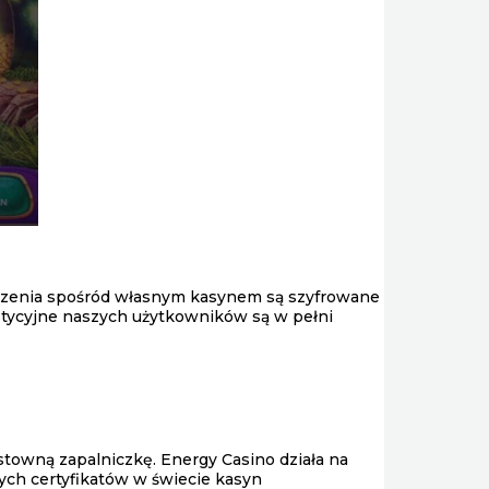
ączenia spośród własnym kasynem są szyfrowane
westycyjne naszych użytkowników są w pełni
stowną zapalniczkę. Energy Casino działa na
ych certyfikatów w świecie kasyn