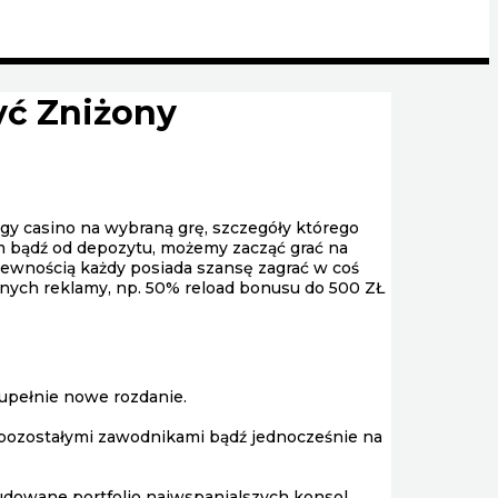
yć Zniżony
y casino na wybraną grę, szczegóły którego
m bądź od depozytu, możemy zacząć grać na
ewnością każdy posiada szansę zagrać w coś
znych reklamy, np. 50% reload bonusu do 500 ZŁ
upełnie nowe rozdanie.
z pozostałymi zawodnikami bądź jednocześnie na
budowane portfolio najwspanialszych konsol