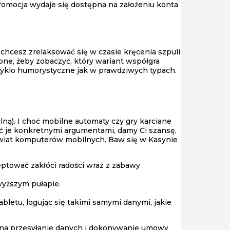
romocja wydaje się dostępna na założeniu konta
hcesz zrelaksować się w czasie kręcenia szpuli
ępne, żeby zobaczyć, który wariant współgra
tyklo humorystyczne jak w prawdziwych typach.
lną). I choć mobilne automaty czy gry karciane
jać je konkretnymi argumentami, damy Ci szansę,
świat komputerów mobilnych. Baw się w Kasynie
ptować zakłóci radości wraz z zabawy
wyższym pułapie.
letu, logując się takimi samymi danymi, jakie
a na przesyłanie danych i dokonywanie umowy