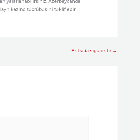
an yararlanabilirsiniz. Azerbaycanda
layn kazino təcrübəsini təklif edir.
Entrada siguiente
→