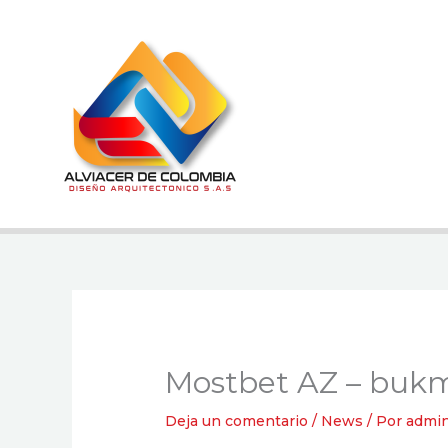
Ir
al
contenido
Mostbet AZ – bukme
Deja un comentario
/
News
/ Por
admi