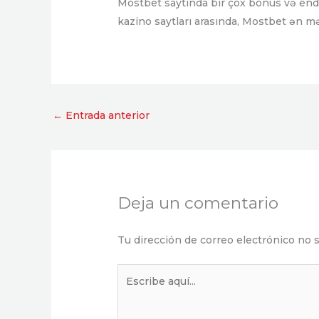
Mostbet saytında bir çox bonus və endir
kazino saytları arasında, Mostbet ən məş
←
Entrada anterior
Deja un comentario
Tu dirección de correo electrónico no s
Escribe
aquí...