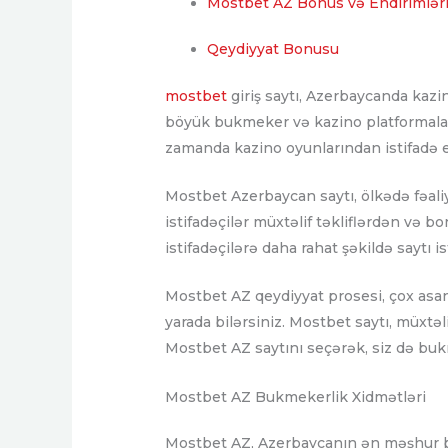
Mostbet AZ Bonus və Endirimlər
Qeydiyyat Bonusu
mostbet
giriş saytı, Azerbaycanda kazi
böyük bukmeker və kazino platformaların
zamanda kazino oyunlarından istifadə 
Mostbet Azerbaycan saytı, ölkədə fəali
istifadəçilər müxtəlif təkliflərdən və b
istifadəçilərə daha rahat şəkildə saytı 
Mostbet AZ qeydiyyat prosesi, çox asand
yarada bilərsiniz. Mostbet saytı, müxtəl
Mostbet AZ saytını seçərək, siz də bukm
Mostbet AZ Bukmekerlik Xidmətləri
Mostbet AZ, Azerbaycanın ən məşhur buk