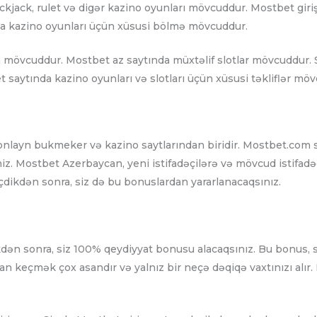
kjack, rulet və digər kazino oyunları mövcuddur. Mostbet giriş
a kazino oyunları üçün xüsusi bölmə mövcuddur.
 mövcuddur. Mostbet az saytında müxtəlif slotlar mövcuddur. 
et saytında kazino oyunları və slotları üçün xüsusi təkliflər mö
ayn bukmeker və kazino saytlarından biridir. Mostbet.com say
z. Mostbet Azerbaycan, yeni istifadəçilərə və mövcud istifadə
çdikdən sonra, siz də bu bonuslardan yararlanacaqsınız.
ən sonra, siz 100% qeydiyyat bonusu alacaqsınız. Bu bonus, si
n keçmək çox asandır və yalnız bir neçə dəqiqə vaxtınızı alır.