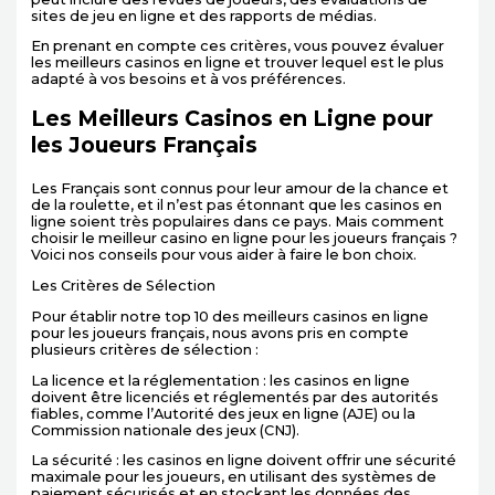
sites de jeu en ligne et des rapports de médias.
En prenant en compte ces critères, vous pouvez évaluer
les meilleurs casinos en ligne et trouver lequel est le plus
adapté à vos besoins et à vos préférences.
Les Meilleurs Casinos en Ligne pour
les Joueurs Français
Les Français sont connus pour leur amour de la chance et
de la roulette, et il n’est pas étonnant que les casinos en
ligne soient très populaires dans ce pays. Mais comment
choisir le meilleur casino en ligne pour les joueurs français ?
Voici nos conseils pour vous aider à faire le bon choix.
Les Critères de Sélection
Pour établir notre top 10 des meilleurs casinos en ligne
pour les joueurs français, nous avons pris en compte
plusieurs critères de sélection :
La licence et la réglementation : les casinos en ligne
doivent être licenciés et réglementés par des autorités
fiables, comme l’Autorité des jeux en ligne (AJE) ou la
Commission nationale des jeux (CNJ).
La sécurité : les casinos en ligne doivent offrir une sécurité
maximale pour les joueurs, en utilisant des systèmes de
paiement sécurisés et en stockant les données des