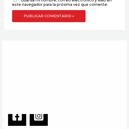
Guarda mi nombre, correo electrónico y web en
este navegador para la próxima vez que comente.