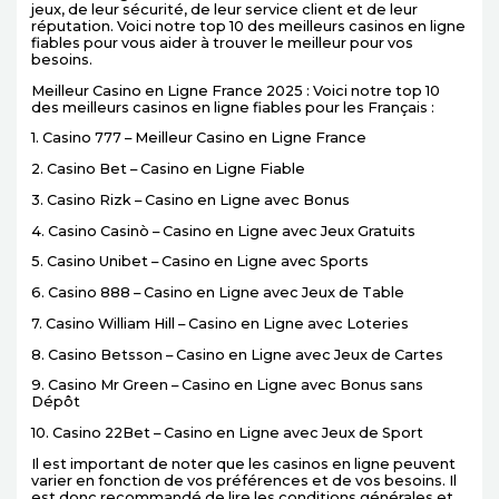
jeux, de leur sécurité, de leur service client et de leur
réputation. Voici notre top 10 des meilleurs casinos en ligne
fiables pour vous aider à trouver le meilleur pour vos
besoins.
Meilleur Casino en Ligne France 2025 : Voici notre top 10
des meilleurs casinos en ligne fiables pour les Français :
1. Casino 777 – Meilleur Casino en Ligne France
2. Casino Bet – Casino en Ligne Fiable
3. Casino Rizk – Casino en Ligne avec Bonus
4. Casino Casinò – Casino en Ligne avec Jeux Gratuits
5. Casino Unibet – Casino en Ligne avec Sports
6. Casino 888 – Casino en Ligne avec Jeux de Table
7. Casino William Hill – Casino en Ligne avec Loteries
8. Casino Betsson – Casino en Ligne avec Jeux de Cartes
9. Casino Mr Green – Casino en Ligne avec Bonus sans
Dépôt
10. Casino 22Bet – Casino en Ligne avec Jeux de Sport
Il est important de noter que les casinos en ligne peuvent
varier en fonction de vos préférences et de vos besoins. Il
est donc recommandé de lire les conditions générales et