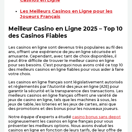
Casinos en Ligne
Les Meilleurs Casinos en Ligne pour les
Joueurs Français
Meilleur Casino en Ligne 2025 – Top 10
des Casinos Fiables
Les casinos en ligne sont devenus très populaires au fil des
ans, offrant une expérience de jeu en ligne sécurisée et
amusante. Cependant, avec tant de choix disponibles, il
peut être difficile de trouver le meilleur casino en ligne
pour ses besoins. C’est pourquoi nous avons créé ce top 10
des meilleurs casinos en ligne fiables pour vous aider à faire
votre choix.
Les casinos en ligne français sont législativement autorisés
et réglementés par l’Autorité des jeux en ligne (AJE) pour
garantir la sécurité et la transparence des transactions. Les
meilleurs casinos en ligne français offrent une variété de
jeux de casino en ligne, tels que les machines à sous, les
jeux de table, les loteries et les jeux de cartes, ainsi que
des promotions et des bonus pour les nouveaux joueurs.
Notre équipe d’experts a étudié
casino bonus sans depot
soigneusement les casinos en ligne français pour vous
présenter les meilleurs options. Nous avons évalué les
casinos en ligne en fonction de leurs tarifs, de leur offre de