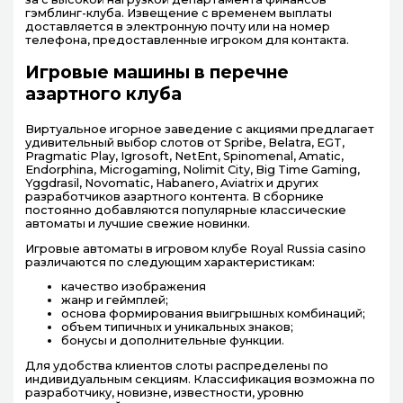
гэмблинг-клуба. Извещение с временем выплаты
доставляется в электронную почту или на номер
телефона, предоставленные игроком для контакта.
Игровые машины в перечне
азартного клуба
Виртуальное игорное заведение с акциями предлагает
удивительный выбор слотов от Spribe, Belatra, EGT,
Pragmatic Play, Igrosoft, NetEnt, Spinomenal, Amatic,
Endorphina, Microgaming, Nolimit City, Big Time Gaming,
Yggdrasil, Novomatic, Habanero, Aviatrix и других
разработчиков азартного контента. В сборнике
постоянно добавляются популярные классические
автоматы и лучшие свежие новинки.
Игровые автоматы в игровом клубе Royal Russia casino
различаются по следующим характеристикам:
качество изображения
жанр и геймплей;
основа формирования выигрышных комбинаций;
объем типичных и уникальных знаков;
бонусы и дополнительные функции.
Для удобства клиентов слоты распределены по
индивидуальным секциям. Классификация возможна по
разработчику, новизне, известности, уровню