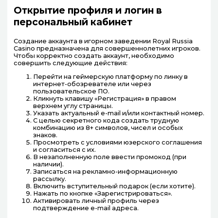
Открытие профиля и логин в
персональный кабинет
Создание аккаунта в игорном заведении Royal Russia
Casino предназначена для совершеннолетних игроков.
Чтобы корректно создать аккаунт, необходимо
совершить следующие действия:
Перейти на геймерскую платформу по линку в
интернет-обозревателе или через
пользовательское ПО.
Кликнуть клавишу «Регистрация» в правом
верхнем углу страницы.
Указать актуальный e-mail и/или контактный номер.
С целью секретного кода создать трудную
комбинацию из 8+ символов, чисел и особых
знаков.
Просмотреть с условиями юзерского соглашения
и согласиться с их.
В незаполненную поле ввести промокод (при
наличии).
Записаться на рекламно-информационную
рассылку.
Включить вступительный подарок (если хотите).
Нажать по кнопке «Зарегистрироваться».
Активировать личный профиль через
подтверждение e-mail адреса.