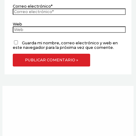
Correo electrónico*
Web
Guarda mi nombre, correo electrónico y web en
este navegador para la próxima vez que comente.