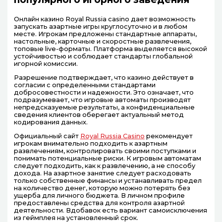
Онлайн казино Royal Russia casino дает возможность
запускать азартные игры круглосуточно и в любом
месте. Игрокам предложены стандартные аппараты,
настольные, карточные и скоростные развлечения,
топовые live-форматы. Платформа выделяется высокой
устойчивостью и соблюдает стандарты глобальной
игорной комиссии.
Разрешение подтверждает, что казино действует в
согласии с определенными стандартами
добросовестности и надежности. Это означает, что
подразумевает, что игровые автоматы производят
непредсказуемые результаты, а конфиденциальные
сведения клиентов оберегает актуальный метод
кодирования данных.
Официальный сайт
Royal Russia Casino
рекомендует
игрокам внимательно подходить к азартным
развлечениям, контролировать своими поступками и
понимать потенциальные риски. К игровым автоматам
следует подходить, как к развлечению, а не способу
дохода. На азартное занятие следует расходовать
только собственные финансы и устанавливать предел
на количество денег, которую можно потерять без
ущерба для личного бюджета. В личном профиле
предоставлены средства для контроля азартной
деятельности. Вдобавок есть вариант самоисключения
из геймплея на установленный срок.