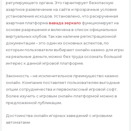
регулирующего органа. Это гарантирует безопасную
азартное развлечение на сайте и прозрачные условия
установления исходов. Установлено, что раскрученная
азартная платформа
вавада зеркало
функционирует на
основе разрешения и включена в список официальных
виртуальных клубов. Так как наличие регистрационной
документации – это один из основных аспектов, по
которым пользователи выбирают онлайн-казино для игры
на реальные деньги, можно без труда осознать большой
интерес к данной игровой платформе.
Законность – не исключительное преимущество казино
онлайн. Компания поставляет пользователям выгодные
опции сотрудничества и первоклассный игровой софт.
Более изучить с игровым онлайн-платформой можно в
предложенной публикации.
Достоинства онлайн игорных заведений с игровыми
автоматами