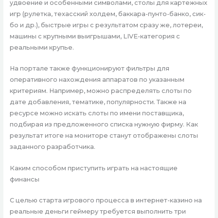
удвоение и особенными символами, столы для картежных
игр (рулетка, техасский холдем, баккара-пунто-банко, сик-
бо и др.), быстрые игры с результатом сразу же, лотереи,
машины с крупными выигрышами, LIVE-категория с
реальными крупье.
На портале также функционируют фильтры для
оперативного нахождения аппаратов по указанным
критериям. Например, можно распределять слоты по
дате добавления, тематике, популярности. Также на
ресурсе можно искать слоты по имени поставщика,
подбирая из предложенного списка нужную фирму. Как
результат итоге на мониторе станут отображены слоты
заданного разработчика.
Каким способом приступить играть на настоящие
финансы
С целью старта игрового процесса в интернет-казино на
реальные деньги геймеру требуется выполнить три