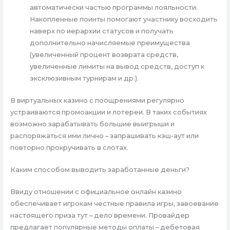
автоматически частью программы лояльности.
Накопленные поинты помогают участнику восходить
наверх по иерархии статусов и получать
дополнительно начисляемые преимущества
(увеличенный процент возврата средств,
увеличенные лимиты на вывод средств, доступ к
эксклюзивным турнирам и др.).
В виртуальных казино с поощрениями регулярно
устраиваются промоакции и лотереи. В таких событиях
возможно зарабатывать большие выигрыши и
распоряжаться ими лично – запрашивать кэш-аут или
повторно прокручивать в слотах.
Каким способом выводить заработанные деньги?
Ввиду отношении с официальное онлайн казино
обеспечивает игрокам честные правила игры, завоевание
настоящего приза тут – дело времени. Провайдер
предлагает популярные методы оплаты – дебетовая