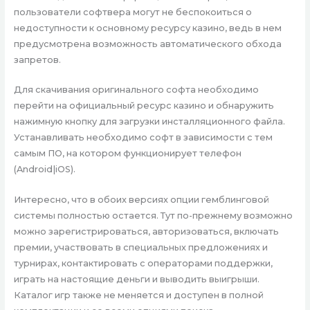
пользователи софтвера могут не беспокоиться о
недоступности к основному ресурсу казино, ведь в нем
предусмотрена возможность автоматического обхода
запретов.
Для скачивания оригинального софта необходимо
перейти на официальный ресурс казино и обнаружить
нажимную кнопку для загрузки инсталляционного файла.
Устанавливать необходимо софт в зависимости с тем
самым ПО, на котором функционирует телефон
(Android|iOS).
Интересно, что в обоих версиях опции гемблинговой
системы полностью остается. Тут по-прежнему возможно
можно зарегистрироваться, авторизоваться, включать
премии, участвовать в специальных предложениях и
турнирах, контактировать с операторами поддержки,
играть на настоящие деньги и выводить выигрыши.
Каталог игр также не меняется и доступен в полной