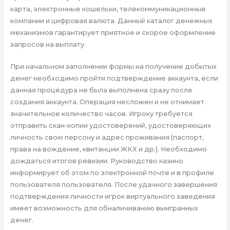
карта, электронные кошельки, телекоммуникационные
компании и цифровая валюта. Данный каталог денежных
механизмов гарантирует приятное и скорое оформление
запросов на выплату.
При начальном заполнении формы на получение добытых
денег необходимо пройти подтверждение аккаунта, если
данная процедура не была выполнена сразу после
создания аккаунта. Операция несложен и не отнимает
значительное количество часов. Игроку требуется
отправить скан-копии удостоверений, удостоверяющих
личность свою персону и адрес проживания (паспорт,
права на вождение, квитанции ЖКХ и др.). Необходимо
дождаться итогов ревизии. Руководство казино
информирует об этом по электронной почте и в профиле
пользователя пользователя. После удачного завершения
подтверждения личности игрок виртуального заведения
имеет возможность для обналичиванию выигранных
денег.