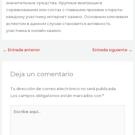
значительные средства. Крупные выигрыши в
соревнованиях или слотах с главными призами открыты
каждому участнику интернет-казино. Основным ключевым
аспектом в данном случае становится активность
участника в онлайн казино.
←
Entrada anterior
Entrada siguiente
→
Deja un comentario
Tu dirección de correo electrónico no será publicada.
Los campos obligatorios están marcados con
*
Escribe
aquí...