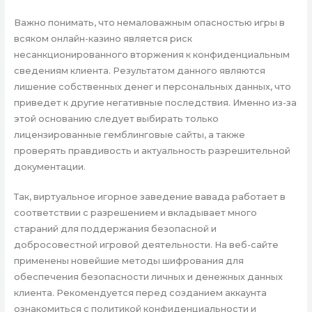
Важно понимать, что немаловажным опасностью игры в
всяком онлайн-казино является риск
несанкционированного вторжения к конфиденциальным
сведениям клиента. Результатом данного являются
лишение собственных денег и персональных данных, что
приведет к другие негативные последствия. Именно из-за
этой основанию следует выбирать только
лицензированные гемблинговые сайты, а также
проверять правдивость и актуальность разрешительной
документации.
Так, виртуальное игорное заведение вавада работает в
соответствии с разрешением и вкладывает много
стараний для поддержания безопасной и
добросовестной игровой деятельности. На веб-сайте
применены новейшие методы шифрования для
обеспечения безопасности личных и денежных данных
клиента. Рекомендуется перед созданием аккаунта
ознакомиться с политикой конфиденциальности и