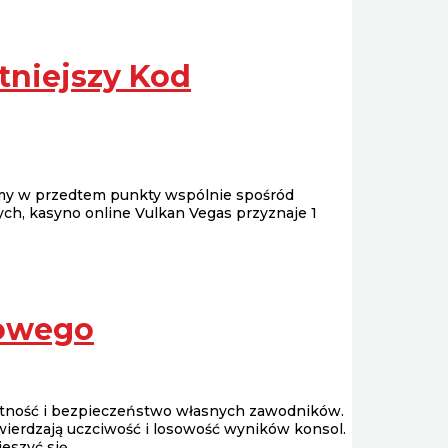
tniejszy Kod
my w przedtem punkty wspólnie spośród
ych, kasyno online Vulkan Vegas przyznaje 1
towego
atność i bezpieczeństwo własnych zawodników.
wierdzają uczciwość i losowość wyników konsol.
ieszyć się