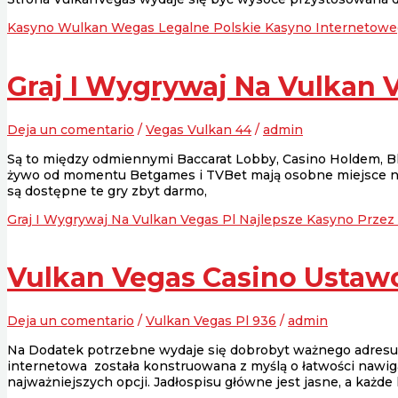
Kasyno Wulkan Wegas Legalne Polskie Kasyno Internetow
Graj I Wygrywaj Na Vulkan V
Deja un comentario
/
Vegas Vulkan 44
/
admin
Są to między odmiennymi Baccarat Lobby, Casino Holdem, Bl
żywo od momentu Betgames i TVBet mają osobne miejsce na 
są dostępne te gry zbyt darmo,
Graj I Wygrywaj Na Vulkan Vegas Pl Najlepsze Kasyno Przez
Vulkan Vegas Casino Ustawo
Deja un comentario
/
Vulkan Vegas Pl 936
/
admin
Na Dodatek potrzebne wydaje się dobrobyt ważnego adresu e-
internetowa została konstruowana z myślą o łatwości nawigac
najważniejszych opcji. Jadłospisu główne jest jasne, a każde