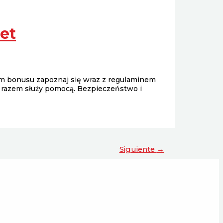
et
em bonusu zapoznaj się wraz z regulaminem
razem służy pomocą. Bezpieczeństwo i
Siguiente
→