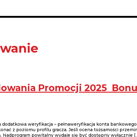
owanie
owania Promocji 2025 ️ Bon
dodatkowa weryfikacja – pełnaweryfikacja konta bankowego 
nać z poziomu profilu gracza. Jeśli ocena tożsamości przemi
 Nadprogram powitalny wydaje się być dostępny wyłącznie [