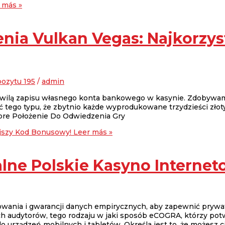
 más »
nia Vulkan Vegas: Najkorzys
ozytu 195
/
admin
hwilą zapisu własnego konta bankowego w kasynie. Zdobywa
 tego typu, że zbytnio każde wyprodukowane trzydzieści złot
bre Położenie Do Odwiedzenia Gry
ejszy Kod Bonusowy!
Leer más »
ne Polskie Kasyno Interne
owania i gwarancji danych empirycznych, aby zapewnić pryw
h audytorów, tego rodzaju w jaki sposób eCOGRA, którzy pot
urządzeń mobilnych i tabletów. Określa jest to, że możesz c