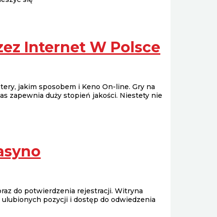
zez Internet W Polsce
tery, jakim sposobem i Keno On-line. Gry na
 zapewnia duży stopień jakości. Niestety nie
Kasyno
z do potwierdzenia rejestracji. Witryna
e ulubionych pozycji i dostęp do odwiedzenia