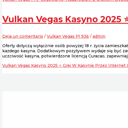
Vulkan Vegas Kasyno 2025 ⭐️
Deja un comentario
/
Vulkan Vegas Pl 936
/
admin
Oferty dotyczą wyłącznie osób powyżej 18 r. życia zamiesz
każdego kasyna. Dodatkowym pozytywem wydaje się być zaw
uczciwość kasyna, potwierdzone licencją Curacao, zapewniają 
Vulkan Vegas Kasyno 2025 ⭐️ Graj W Kasynie Przez Internet