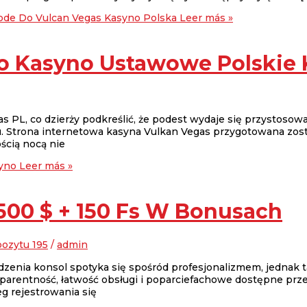
ode Do Vulcan Vegas Kasyno Polska
Leer más »
o Kasyno Ustawowe Polskie
PL, co dzierży podkreślić, że podest wydaje się przystosow
 Strona internetowa kasyna Vulkan Vegas przygotowana zosta
ścią nocą nie
yno
Leer más »
1500 $ + 150 Fs W Bonusach
ozytu 195
/
admin
edzenia konsol spotyka się spośród profesjonalizmem, jednak
sparentność, łatwość obsługi i poparciefachowe dostępne pr
eg rejestrowania się