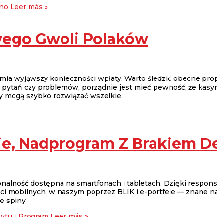
yno
Leer más »
wego Gwoli Polaków
emia wyjąwszy konieczności wpłaty. Warto śledzić obecne pro
pytań czy problemów, porządnie jest mieć pewność, że kasyn
cy mogą szybko rozwiązać wszelkie
ie, Nadprogram Z Brakiem D
nalność dostępna na smartfonach i tabletach. Dzięki respons
ci mobilnych, w naszym poprzez BLIK i e-portfele — znane na 
e spiny
ytu I Program
Leer más »