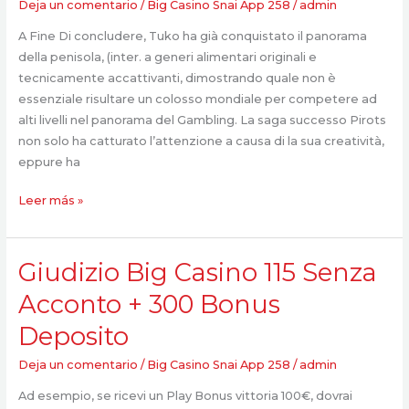
Completa
Deja un comentario
/
Big Casino Snai App 258
/
admin
Al
A Fine Di concludere, Tuko ha già conquistato il panorama
Gioco
della penisola, (inter. a generi alimentari originali e
Negozio
tecnicamente accattivanti, dimostrando quale non è
Online
essenziale risultare un colosso mondiale per competere ad
alti livelli nel panorama del Gambling. La saga successo Pirots
non solo ha catturato l’attenzione a causa di la sua creatività,
eppure ha
Leer más »
Giudizio Big Casino 115 Senza
Giudizio
Big
Acconto + 300 Bonus
Casino
Deposito
115
Senza
Deja un comentario
/
Big Casino Snai App 258
/
admin
Acconto
+
Ad esempio, se ricevi un Play Bonus vittoria 100€, dovrai