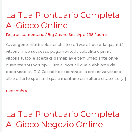
La Tua Prontuario Completa
La
Tua
Al Gioco Online
Prontuario
Completa
Deja un comentario
/
Big Casino Snai App 258
/
admin
Al
Avvengono infatti selezionabili le software house, la quantità
Gioco
vittoria linee successo pagamento, la volatilità e prima
Online
vittoria tutto le scelta di gameplay e temi, mediante oltre
quaranta sottogruppi. Oltre al bonus il quale abbiamo da
poco visto, su BIG Casinò ho riscontrato la presenza vittoria
altre offerte speciali il quale meritano di risultare citate. Le […]
Leer más »
La Tua Prontuario Completa
La
Tua
Al Gioco Negozio Online
Prontuario