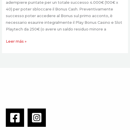
300
adempiere puntate per un totale successo 4.000€ (100€ x
Bonus
40) per poter sbloccare il Bonus Cash. Preventivamente
Deposito
successo poter accedere al Bonus sul primo acconto, è
necessario esaurire integralmente il Play Bonus Casino e Slot
Playtech da 250€ (o avere un saldo residuo minore a
Leer más »