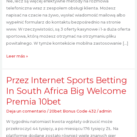
Nie, lecz są więcej efektywne metody na rozmowa
Bukmacherskiego
telefoniczna wraz z zespołem obsługi klienta. Możesz
20bet
napisać na czacie na żywo, wysłać wiadomość mailową albo
wypełnić formularz do kontaktu bezpośrednio na stronie
www. W rzeczywistości, są 3 oferty kasynowe i 1-a duża oferta
sportowa, którą możesz otrzymać na otrzymaniu pliku
powitalnego. W tymże kontekście mobilna zastosowanie […]
Leer más »
Przez Internet Sports Betting
Przez
Internet
In South Africa Big Welcome
Sports
Premia 10bet
Betting
In
Deja un comentario
/
20bet Bonus Code 432
/
admin
South
Africa
W tygodniu natomiast kwota wypłaty odrzucić może
Big
przekroczyć 44 tysięcy, a po miesiącu 176 tysięcy ZŁ. Na
Welcome
platformie dodane zostało również wiele znanych gier