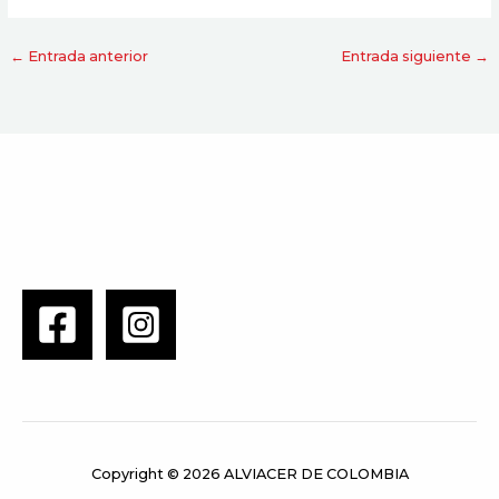
←
Entrada anterior
Entrada siguiente
→
Copyright © 2026 ALVIACER DE COLOMBIA