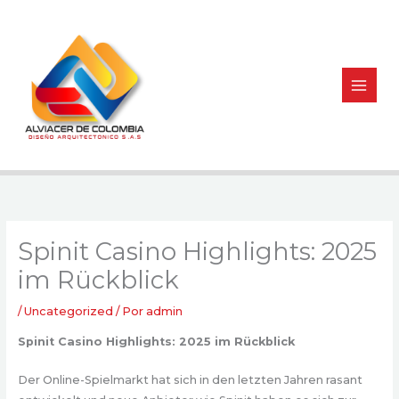
Ir
al
contenido
Spinit Casino Highlights: 2025
im Rückblick
/
Uncategorized
/ Por
admin
Spinit Casino Highlights: 2025 im Rückblick
Der Online-Spielmarkt hat sich in den letzten Jahren rasant