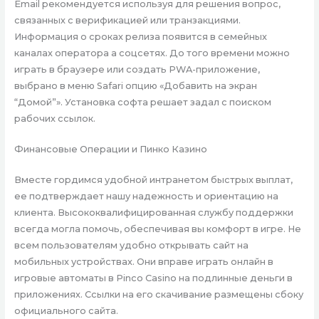
Email рекомендуется используя для решения вопрос,
связанных с верификацией или транзакциями.
Информация о сроках релиза появится в семейных
каналах оператора а соцсетях. До того времени можно
играть в браузере или создать PWA-приложение,
выбрано в меню Safari опцию «Добавить на экран
“Домой”». Установка софта решает задал с поиском
рабочих ссылок.
Финансовые Операции и Пинко Казино
Вместе гордимся удобной интранетом быстрых выплат,
ее подтверждает нашу надежность и ориентацию на
клиента. Высококвалифицированная службу поддержки
всегда могла помочь, обеспечивая вы комфорт в игре. Не
всем пользователям удобно открывать сайт на
мобильных устройствах. Они вправе играть онлайн в
игровые автоматы в Pinco Casino на подлинные деньги в
приложениях. Ссылки на его скачивание размещены сбоку
официального сайта.