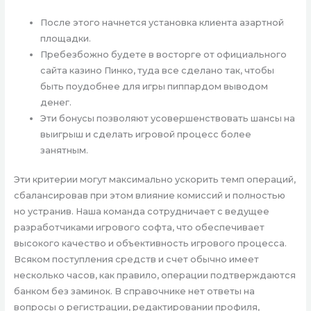
После этого начнется установка клиента азартной
площадки.
Пребезбожно будете в восторге от официального
сайта казино Пинко, туда все сделано так, чтобы
быть поудобнее для игры пиппардом выводом
денег.
Эти бонусы позволяют усовершенствовать шансы на
выигрыш и сделать игровой процесс более
занятным.
Эти критерии могут максимально ускорить темп операций,
сбалансировав при этом влияние комиссий и полностью
но устранив. Наша команда сотрудничает с ведущее
разработчиками игрового софта, что обеспечивает
высокого качество и объективность игрового процесса.
Всяком поступления средств и счет обычно имеет
несколько часов, как правило, операции подтверждаются
банком без заминок. В справочнике нет ответы на
вопросы о регистрации, редактировании профиля,