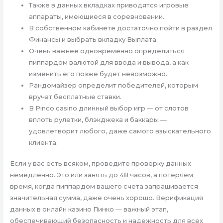
Также в данных вкладках приводятся игровые
аппараты, имеющиеся в соревновании.
В собственном кабинете достаточно пойти в раздел
Финансы и выбрать вкладку Выплата.
Очень важнее одновременно определиться
пиппардом валютой для ввода и вывода, а как
изменить его позже будет невозможно.
Рандомайзер определит победителей, которым
вручат бесплатные ставки.
В Pinco casino длинный выбор игр — от слотов
вплоть рулетки, блэкджека и баккары —
удовлетворит любого, даже самого взыскательного
клиента.
Если у вас есть всяком, проведите проверку данных
немедленно. Это или занять до 48 часов, а потеряем
время, когда пиппардом вашего счета запрашивается
значительная сумма, даже очень хорошо. Верификация
данных в онлайн казино Пинко — важный этап,
обеспечивающий безопасность и надежность для всех