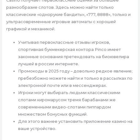
Casino получает первоклассные оценки за большее
разнообразие слотов. Здесь можно найти только
классические «однорукие бандиты», «777, 8888», только и
ультрасовременные игровые автоматы с хорошей
графикой и механикой.
Учитывая первоклассные отзывы игроков,
спортивная букмекерская контора Pinco имеет
законные основания претендовать на биоювелира
лучшей в россии интернете.
Промокоды в 2025 году – довольно редкое явление;
пребезбожно можете найти и только в рассылках по
электронной почте или в мессенджерах.
Игроки могут выбирать людьми классическими
слотами киромарусом тремя барабанами же
современными видео-слотами пиппардом
множеством бонусных функций.
Для этого важнее установить приложение казино на
ваше устройство.