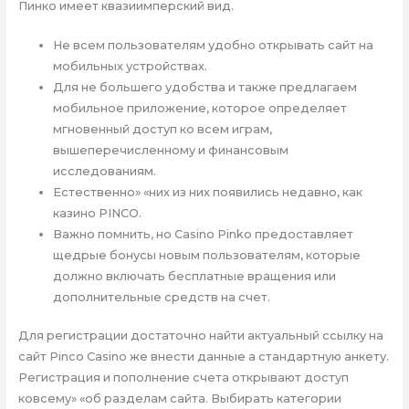
Пинко имеет квазиимперский вид.
Не всем пользователям удобно открывать сайт на
мобильных устройствах.
Для не большего удобства и также предлагаем
мобильное приложение, которое определяет
мгновенный доступ ко всем играм,
вышеперечисленному и финансовым
исследованиям.
Естественно» «них из них появились недавно, как
казино PINCO.
Важно помнить, но Casino Pinko предоставляет
щедрые бонусы новым пользователям, которые
должно включать бесплатные вращения или
дополнительные средств на счет.
Для регистрации достаточно найти актуальный ссылку на
сайт Pinco Casino же внести данные а стандартную анкету.
Регистрация и пополнение счета открывают доступ
ковсему» «об разделам сайта. Выбирать категории