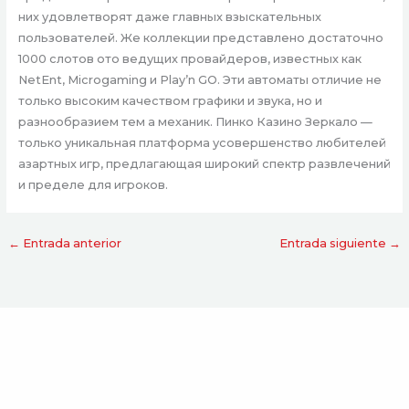
них удовлетворят даже главных взыскательных
пользователей. Же коллекции представлено достаточно
1000 слотов ото ведущих провайдеров, известных как
NetEnt, Microgaming и Play’n GO. Эти автоматы отличие не
только высоким качеством графики и звука, но и
разнообразием тем а механик. Пинко Казино Зеркало —
только уникальная платформа усовершенство любителей
азартных игр, предлагающая широкий спектр развлечений
и пределе для игроков.
←
Entrada anterior
Entrada siguiente
→